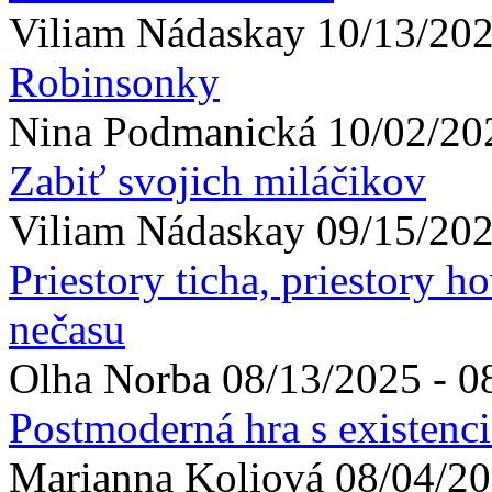
Viliam
Nádaskay
10/13/202
Robinsonky
Nina
Podmanická
10/02/20
Zabiť svojich miláčikov
Viliam
Nádaskay
09/15/202
Priestory ticha, priestory h
nečasu
Olha
Norba
08/13/2025 - 0
Postmoderná hra s existen
Marianna
Koliová
08/04/20