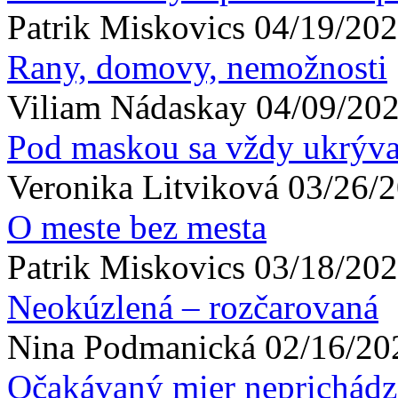
Patrik
Miskovics
04/19/202
Rany, domovy, nemožnosti
Viliam
Nádaskay
04/09/202
Pod maskou sa vždy ukrýva 
Veronika
Litviková
03/26/2
O meste bez mesta
Patrik
Miskovics
03/18/202
Neokúzlená – rozčarovaná
Nina
Podmanická
02/16/20
Očakávaný mier neprichádz