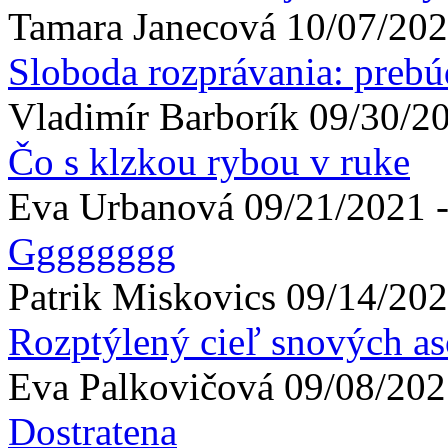
Tamara
Janecová
10/07/202
Sloboda rozprávania: preb
Vladimír
Barborík
09/30/20
Čo s klzkou rybou v ruke
Eva
Urbanová
09/21/2021 -
Gggggggg
Patrik
Miskovics
09/14/202
Rozptýlený cieľ snových as
Eva
Palkovičová
09/08/202
Dostratena