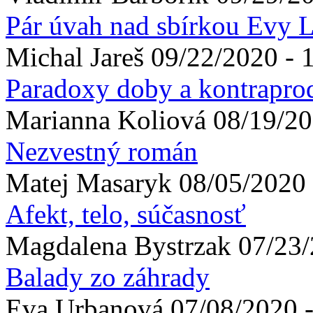
Pár úvah nad sbírkou Evy 
Michal
Jareš
09/22/2020 - 
Paradoxy doby a kontrapro
Marianna
Koliová
08/19/20
Nezvestný román
Matej
Masaryk
08/05/2020 
Afekt, telo, súčasnosť
Magdalena
Bystrzak
07/23/
Balady zo záhrady
Eva
Urbanová
07/08/2020 -