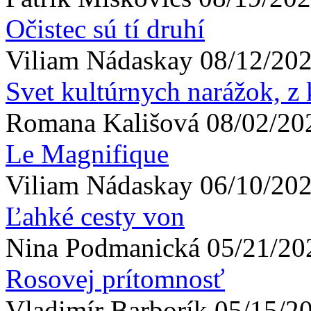
Očistec sú tí druhí
Viliam
Nádaskay
08/12/202
Svet kultúrnych narážok, z 
Romana
Kališová
08/02/20
Le Magnifique
Viliam
Nádaskay
06/10/202
Ľahké cesty von
Nina
Podmanická
05/21/20
Rosovej prítomnosť
Vladimír
Barborík
05/15/20