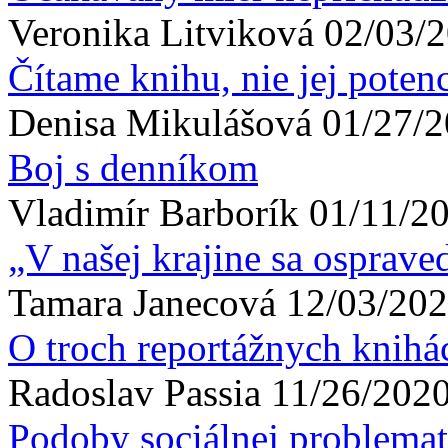
Veronika
Litviková
02/03/2
Čítame knihu, nie jej potenc
Denisa
Mikulášová
01/27/2
Boj s denníkom
Vladimír
Barborík
01/11/20
„V našej krajine sa osprave
Tamara
Janecová
12/03/202
O troch reportážnych knihá
Radoslav
Passia
11/26/2020
Podoby sociálnej problemat