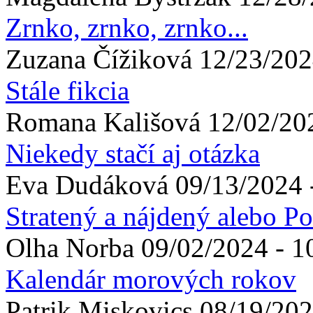
Zrnko, zrnko, zrnko...
Zuzana
Čížiková
12/23/202
Stále fikcia
Romana
Kališová
12/02/20
Niekedy stačí aj otázka
Eva
Dudáková
09/13/2024 
Stratený a nájdený alebo Po
Olha
Norba
09/02/2024 - 1
Kalendár morových rokov
Patrik
Miskovics
08/19/202