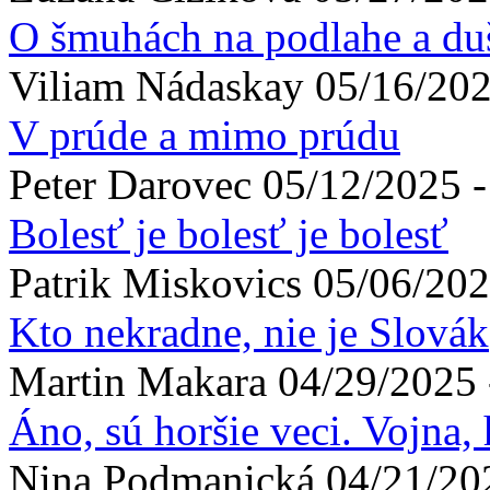
O šmuhách na podlahe a du
Viliam
Nádaskay
05/16/202
V prúde a mimo prúdu
Peter
Darovec
05/12/2025 -
Bolesť je bolesť je bolesť
Patrik
Miskovics
05/06/202
Kto nekradne, nie je Slovák
Martin
Makara
04/29/2025 
Áno, sú horšie veci. Vojna, h
Nina
Podmanická
04/21/20