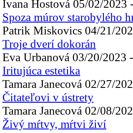
Ivana
Hostová
05/02/2023 
Spoza múrov starobylého hr
Patrik
Miskovics
04/21/202
Troje dverí dokorán
Eva
Urbanová
03/20/2023 -
Iritujúca estetika
Tamara
Janecová
02/27/202
Čitateľovi v ústrety
Tamara
Janecová
02/08/202
Živý mŕtvy, mŕtvi živí