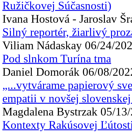
Ružičkovej Súčasnosti)
Ivana Hostová - Jaroslav Š
Silný reportér, žiarlivý proz
Viliam
Nádaskay
06/24/202
Pod slnkom Turína tma
Daniel
Domorák
06/08/202
„...vytvárame papierový sve
empatii v novšej slovenskej
Magdalena
Bystrzak
05/13/
Kontexty Rakúsovej Ľútosti