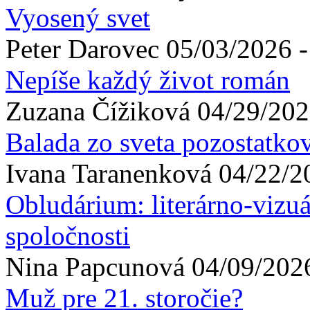
Vyosený svet
Peter
Darovec
05/03/2026 -
Nepíše každý život román
Zuzana
Čížiková
04/29/202
Balada zo sveta pozostatko
Ivana
Taranenková
04/22/2
Obludárium: literárno-vizuá
spoločnosti
Nina
Papcunová
04/09/2026
Muž pre 21. storočie?