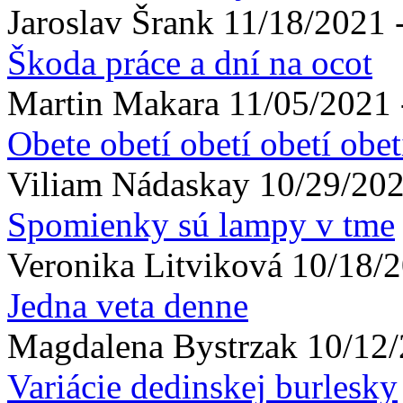
Jaroslav
Šrank
11/18/2021 
Škoda práce a dní na ocot
Martin
Makara
11/05/2021 
Obete obetí obetí obetí obet
Viliam
Nádaskay
10/29/202
Spomienky sú lampy v tme
Veronika
Litviková
10/18/2
Jedna veta denne
Magdalena
Bystrzak
10/12/
Variácie dedinskej burlesky