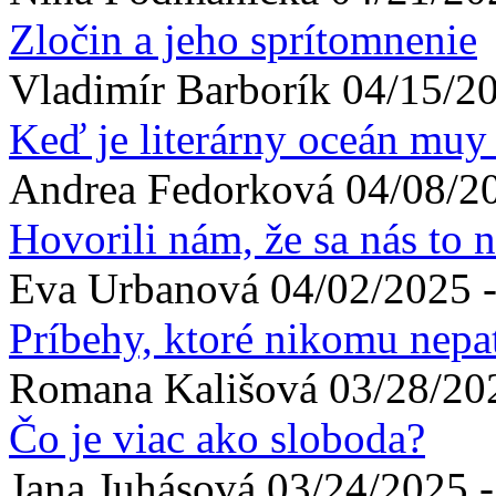
Zločin a jeho sprítomnenie
Vladimír
Barborík
04/15/20
Keď je literárny oceán muy
Andrea
Fedorková
04/08/20
Hovorili nám, že sa nás to 
Eva
Urbanová
04/02/2025 -
Príbehy, ktoré nikomu nepat
Romana
Kališová
03/28/20
Čo je viac ako sloboda?
Jana
Juhásová
03/24/2025 -