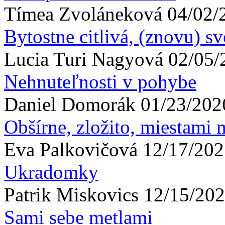
Tímea
Zvoláneková
04/02/
Bytostne citlivá, (znovu) sv
Lucia
Turi Nagyová
02/05/
Nehnuteľnosti v pohybe
Daniel
Domorák
01/23/202
Obšírne, zložito, miestami
Eva
Palkovičová
12/17/202
Ukradomky
Patrik
Miskovics
12/15/202
Sami sebe metlami