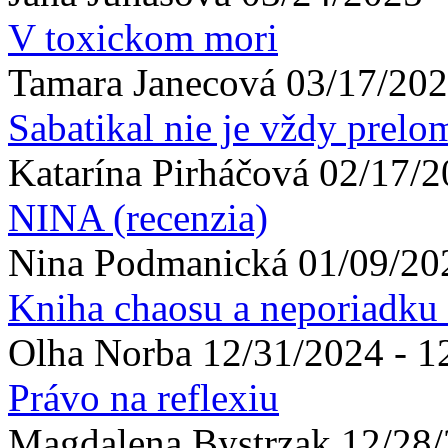
V toxickom mori
Tamara
Janecová
03/17/202
Sabatikal nie je vždy prel
Katarína
Pirháčová
02/17/2
NINA (recenzia)
Nina
Podmanická
01/09/20
Kniha chaosu a neporiadku
Olha
Norba
12/31/2024 - 1
Právo na reflexiu
Magdalena
Bystrzak
12/28/