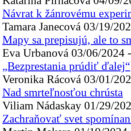
Katarína
Pirháčová
04/09/2
Návrat k žánrovému experi
Tamara
Janecová
03/19/202
Mapy sa prepisujú, ale to s
Eva
Urbanová
03/06/2024 -
„Bezprestania prúdiť ďalej“
Veronika
Rácová
03/01/202
Nad smrteľnosťou chrústa
Viliam
Nádaskay
01/29/202
Zachraňovať svet spomína