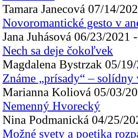
Tamara
Janecová
07/14/202
Novoromantické gesto v ane
Jana
Juhásová
06/23/2021 -
Nech sa deje čokoľvek
Magdalena
Bystrzak
05/19/
Známe „prísady“ – solídny
Marianna
Koliová
05/03/20
Nemenný Hvorecký
Nina
Podmanická
04/25/20
Možné svety a poetika roz