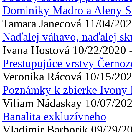
Dominiky Madro a Aleny S
Tamara
Janecová
11/04/202
Naďalej váhavo, naďalej s
Ivana
Hostová
10/22/2020 
Prestupujúce vrstvy Černo
Veronika
Rácová
10/15/202
Poznámky k zbierke Ivony P
Viliam
Nádaskay
10/07/202
Banalita exkluzívneho
Vladimír
Barborík
09/29/20