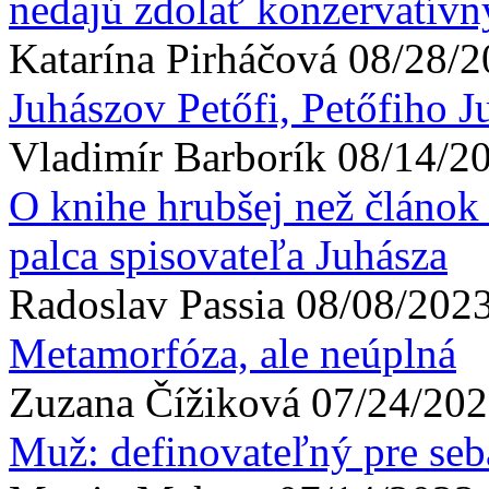
nedajú zdolať konzervatív
Katarína
Pirháčová
08/28/2
Juhászov Petőfi, Petőfiho J
Vladimír
Barborík
08/14/20
O knihe hrubšej než článok 
palca spisovateľa Juhásza
Radoslav
Passia
08/08/2023
Metamorfóza, ale neúplná
Zuzana
Čížiková
07/24/202
Muž: definovateľný pre seb