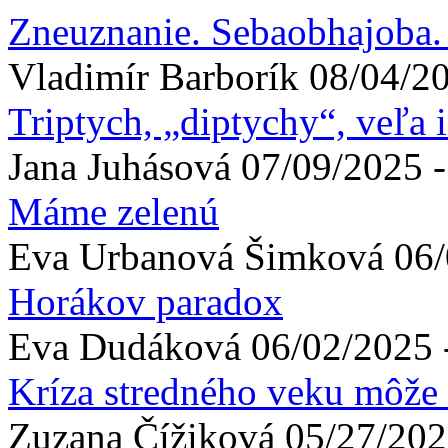
Zneuznanie. Sebaobhajoba. 
Vladimír
Barborík
08/04/20
Triptych, „diptychy“, veľa 
Jana
Juhásová
07/09/2025 -
Máme zelenú
Eva
Urbanová Šimková
06/
Horákov paradox
Eva
Dudáková
06/02/2025 
Kríza stredného veku môže l
Zuzana
Čížiková
05/27/202