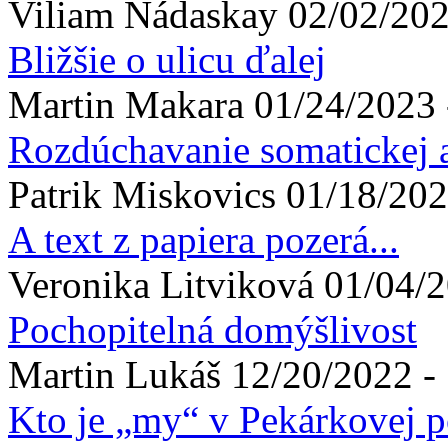
Viliam
Nádaskay
02/02/202
Bližšie o ulicu ďalej
Martin
Makara
01/24/2023 
Rozdúchavanie somatickej 
Patrik
Miskovics
01/18/202
A text z papiera pozerá...
Veronika
Litviková
01/04/2
Pochopitelná domýšlivost
Martin
Lukáš
12/20/2022 -
Kto je „my“ v Pekárkovej p