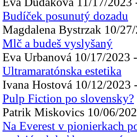
Eva
Dudáková
11/17/2023 
Budíček posunutý dozadu
Magdalena
Bystrzak
10/27/
Mlč a budeš vyslyšaný
Eva
Urbanová
10/17/2023 -
Ultramaratónska estetika
Ivana
Hostová
10/12/2023 
Pulp Fiction po slovensky?
Patrik
Miskovics
10/06/202
Na Everest v pionierkach po