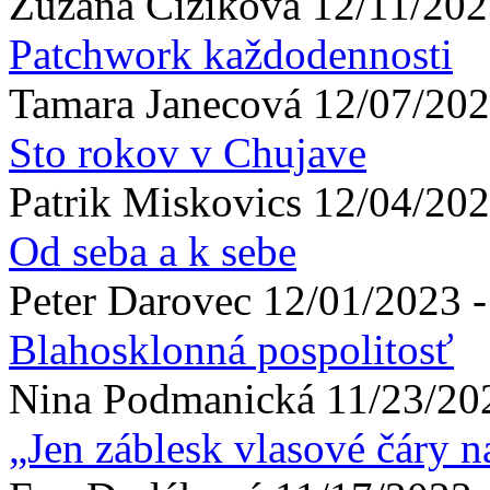
Zuzana
Čížiková
12/11/202
Patchwork každodennosti
Tamara
Janecová
12/07/202
Sto rokov v Chujave
Patrik
Miskovics
12/04/202
Od seba a k sebe
Peter
Darovec
12/01/2023 -
Blahosklonná pospolitosť
Nina
Podmanická
11/23/20
„Jen záblesk vlasové čáry n