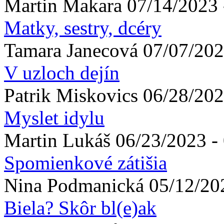
Martin
Makara
07/14/2023 
Matky, sestry, dcéry
Tamara
Janecová
07/07/202
V uzloch dejín
Patrik
Miskovics
06/28/202
Myslet idylu
Martin
Lukáš
06/23/2023 -
Spomienkové zátišia
Nina
Podmanická
05/12/20
Biela? Skôr bl(e)ak