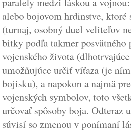
paralely medzi láskou a vojnou: 
alebo bojovom hrdinstve, ktoré s
(turnaj, osobný duel veliteľov n
bitky podľa takmer posvätného 
vojenského života (dlhotrvajúce
umožňujúce určiť víťaza (je ním
bojisku), a napokon a najmä pre
vojenských symbolov, toto všetk
určovať spôsoby boja. Odteraz u
súvisí so zmenou v ponímaní l