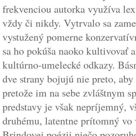
frekvenciou autorka využíva lexi
vždy či nikdy. Vytrvalo sa zame
vystužený pomerne konzervatív
sa ho pokúša naoko kultivovať a
kultúrno-umelecké odkazy. Básn
dve strany bojujú nie preto, aby
pretože im na sebe zvláštnym s
predstavy je však nepríjemný, 
druhému, latentne prítomný vo v
Brindovej poézii niečo pozoruhod