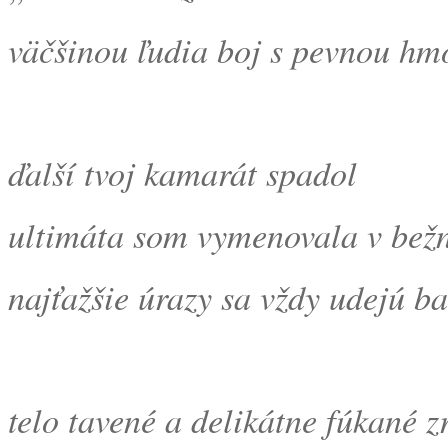
väčšinou ľudia boj s pevnou hm
ďalší tvoj kamarát spadol
ultimáta som vymenovala v bežn
najťažšie úrazy sa vždy udejú b
telo tavené a delikátne fúkané zr