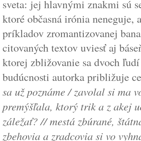
sveta: jej hlavnými znakmi sú s
ktoré občasná irónia neneguje, a
príkladov zromantizovanej bana
citovaných textov uviesť aj bás
ktorej zbližovanie sa dvoch ľudí
budúcnosti autorka približuje c
sa už poznáme / zavolal si ma v
premýšľala, ktorý trik a z akej u
záležať? // mestá zbúrané, štát
zbehovia a zradcovia si vo vyhn