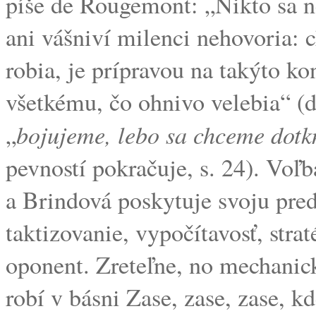
píše de Rougemont: „Nikto sa n
ani vášniví milenci nehovoria: 
robia, je prípravou na takýto k
všetkému, čo ohnivo velebia“ (
bojujeme, lebo sa chceme dotk
„
pevností pokračuje, s. 24). Voľ
a Brindová poskytuje svoju pre
taktizovanie, vypočítavosť, stra
oponent. Zreteľne, no mechanic
robí v básni Zase, zase, zase, kd