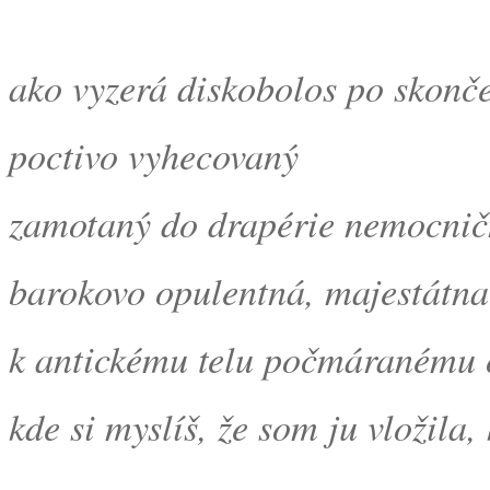
ako vyzerá diskobolos po skonč
poctivo vyhecovaný
zamotaný do drapérie nemocnič
barokovo opulentná, majestátna
k antickému telu počmáranému 
kde si myslíš, že som ju vložila