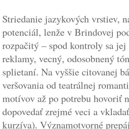
Striedanie jazykových vrstiev, n
potenciál, lenže v Brindovej po
rozpačitý – spod kontroly sa je
reklamy, vecný, odosobnený tón 
splietaní. Na vyššie citovanej b
veršovania od teatrálnej romanti
motívov až po potrebu hovoriť n
dopovedať zrejmé veci a vkladať
kurzíva). Významotvorné prepáj