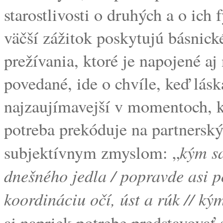
starostlivosti o druhých a o ich
väčší zážitok poskytujú básnick
prežívania, ktoré je napojené a
povedané, ide o chvíle, keď lásk
najzaujímavejší v momentoch, k
potreba prekóduje na partnerský
kým s
subjektívnym zmyslom: „
dnešného jedla / popravde asi p
koordináciu očí, úst a rúk // ký
aj napriek potrebe predstavovať 