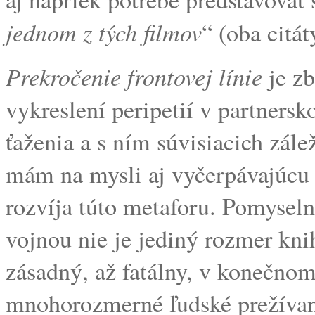
jednom z tých filmov
“ (oba citát
Prekročenie frontovej línie
je z
vykreslení peripetií v partners
ťaženia a s ním súvisiacich zále
mám na mysli aj vyčerpávajúcu
rozvíja túto metaforu. Pomysel
vojnou nie je jediný rozmer knih
zásadný, až fatálny, v konečnom
mnohorozmerné ľudské prežívanie