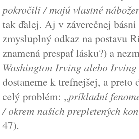
pokročili / majú vlastné nábožen
tak ďalej. Aj v záverečnej básni
zmysluplný odkaz na postavu Ri
znamená prespať lásku?) a nezm
Washington Irving alebo Irvin
dostaneme k trefnejšej, a preto
príkladní fenome
celý problém: „
/ okrem našich prepletených kon
47).