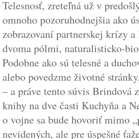
Telesnosť, zreteľná už v predoš
omnoho pozoruhodnejšia ako úst
zobrazovaní partnerskej krízy a
dvoma pólmi, naturalisticko-bi
Podobne ako sú telesné a duchov
alebo povedzme životné stránky,
– a práve tento súvis Brindová 
knihy na dve časti Kuchyňa a Ne
o vojne sa bude hovoriť mimo „p
nevidených, ale pre úspešné ťaž