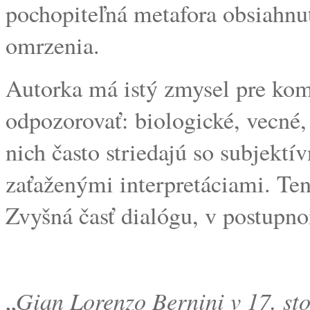
pochopiteľná metafora obsiahnut
omrzenia.
Autorka má istý zmysel pre kom
odpozorovať: biologické, vecné,
nich často striedajú so subjek
zaťaženými interpretáciami. Ten
Zvyšná časť dialógu, v postupn
Gian Lorenzo Bernini v 17. st
„