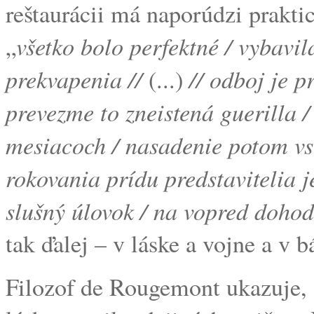
reštaurácii má naporúdzi prakti
všetko bolo perfektné / vybavi
„
prekvapenia //
// odboj je p
(...)
prevezme to zneistená guerilla 
mesiacoch / nasadenie potom vs
rokovania prídu predstavitelia j
slušný úlovok / na vopred doh
tak ďalej – v láske a vojne a v 
Filozof de Rougemont ukazuje, 