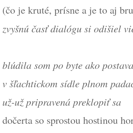
(čo je kruté, prísne a je to aj bru
zvyšnú časť dialógu si odišiel vi
blúdila som po byte ako postav
v šľachtickom sídle plnom padac
už-už pripravená preklopiť sa
dočerta so sprostou hostinou h