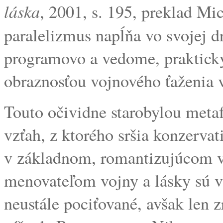
láska
, 2001, s. 195, preklad Mi
paralelizmus napĺňa vo svojej 
programovo a vedome, prakticky 
obraznosťou vojnového ťaženia 
Touto očividne starobylou meta
vzťah, z ktorého sršia konzerva
v základnom, romantizujúcom v
menovateľom vojny a lásky sú vá
neustále pociťované, avšak len 