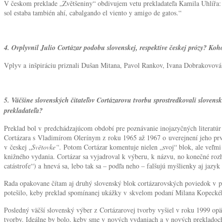
V českom preklade „Zvětšeniny“ obdivujem vetu prekladateľa Kamila Uhlířa: „
sol estaba también ahí, cabalgando el viento y amigo de gatos.“
4. Ovplyvnil Julio Cortázar podobu slovenskej, respektíve českej prózy? Ko
Vplyv a inšpiráciu priznali Dušan Mitana, Pavol Rankov, Ivana Dobrakovová a in
5. Väčšine slovenských čitateľov Cortázarovu tvorbu sprostredkovali slovenské
prekladateľa?
Preklad bol v predchádzajúcom období pre poznávanie inojazyčných literatúr 
Cortázara s Vladimírom Olerínym z roku 1965 až 1967 o uverejnení jeho prv
v českej „
Světovke“.
Potom Cortázar komentuje nielen „svoj“ blok, ale veľmi p
knižného vydania. Cortázar sa vyjadroval k výberu, k názvu, no konečné rozho
catástrofe“) a hnevá sa, lebo tak sa – podľa neho – falšujú myšlienky aj jaz
Rada opakovane čítam aj druhý slovenský blok cortázarovských poviedok v p
potešilo, keby preklad spomínanej ukážky v skvelom podaní Milana Kopeckéh
Posledný väčší slovenský výber z Cortázarovej tvorby vyšiel v roku 1999 opä
tvorby. Ideálne by bolo, keby sme v nových vydaniach a v nových prekladoch