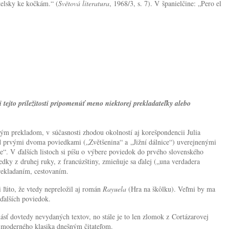
telsky ke kočkám.“ (
Světová literatura
, 1968/3, s. 7). V španielčine: „Pero el
i tejto príležitosti pripomenúť meno niektorej prekladateľky alebo
kým prekladom, v súčasnosti zhodou okolností aj korešpondencii Julia
ed prvými dvoma poviedkami („Zvětšenina“ a „Jižní dálnice“) uverejnenými
le“. V ďalších listoch si píšu o výbere poviedok do prvého slovenského
dky z druhej ruky, z francúzštiny, zmieňuje sa ďalej („una verdadera
prekladaním, cestovaním.
 ľúto, že vtedy nepreložil aj román
Rayuela
(Hra na škôlku). Veľmi by ma
ďalších poviedok.
násť dovtedy nevydaných textov, no stále je to len zlomok z Cortázarovej
o moderného klasika dnešným čitateľom.