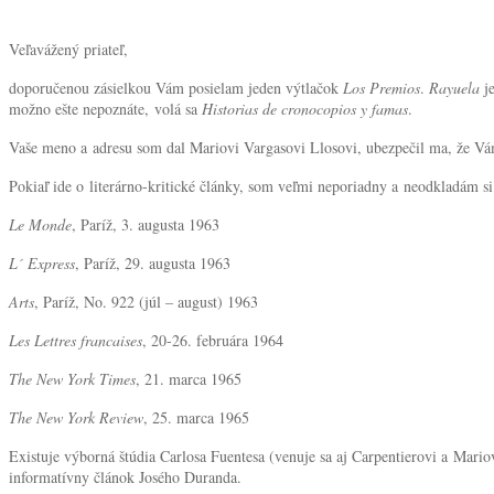
Veľavážený priateľ,
doporučenou zásielkou Vám posielam jeden výtlačok
Los Premios
.
Rayuela
je
možno ešte nepoznáte, volá sa
Historias de cronocopios y famas
.
Vaše meno a adresu som dal Mariovi Vargasovi Llosovi, ubezpečil ma, že V
Pokiaľ ide o literárno-kritické články, som veľmi neporiadny a neodkladám s
Le Monde
, Paríž, 3. augusta 1963
L´ Express
, Paríž, 29. augusta 1963
Arts
, Paríž, No. 922 (júl – august) 1963
Les Lettres francaises
, 20-26. februára 1964
The New York Times
, 21. marca 1965
The New York Review
, 25. marca 1965
Existuje výborná štúdia Carlosa Fuentesa (venuje sa aj Carpentierovi a Mari
informatívny článok Josého Duranda.