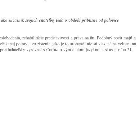
ako súčasník svojich čitateľov, teda o období približne od polovice
oslobodenia, rehabilitácie predstavivosti a práva na ňu. Podobný pocit majú aj
akanej pointy a zo zistenia „ako je to urobené“ nie sú viazané na vek ani na
 sa prekladateľsky vyrovnať s Cortázarovým dielom jazykom a skúsenosťou 21.