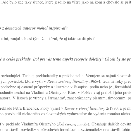
Ale bylo zde taky slunce, které jezdilo na větru jako na koni a chovalo se přá
ho z domácich autorov mohol inšpirovať?
í, zaujal ich asi tým, že ukázal, že aj takto sa dá písať.
 a české preklady. Bol pre vás tento aspekt recepcie dôležitý? Chceli by ste pr
rozhodujúci. Teda aj prekladateľky a prekladatelia. Venujem sa najmä slovens
ých poviedok, ktoré vyšli v
Revue svetovej literatúry
1965/4, teda tri roky pr
odrobne aj ostatné príspevky a ilustrácie v časopise, podľa neho je „formidab
dnutie nechal na Vladimíra Olerínyho. Ktosi v Poľsku vraj preložil jeho povie
yk autora. V listoch je vtipný a šarmantný, zaneprázdnený písaním, tlmočením, 
reklade Petra Brabenca, ktorý vyšiel v
Revue svetovej literatúry
2/1980, a je mi
o povzbudil niektorého zo slovenských vydavateľov do vydania románu alebo 
ť v preklade Vladimíra Olerínyho (
Krk čiernej mačky
). Obsahuje ďalších devät
 predstavili poviedky v pôvodných formátoch a systematicky predstavili toht