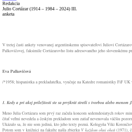
Redakcia
Nachádzate sa tu
Julio Cortázar (1914 – 1984 – 2024) III.
anketa
V tretej časti ankety venovanej argentínskemu spisovateľovi Juliovi Cortázarov
Palkovičovej, faksimile Cortázarovho listu adresovaného jeho slovenskému pr
Eva Palkovičová
/*1958; hispanistka a prekladateľka, vyučuje na Katedre romanistiky FiF UK 
1. Kedy a pri akej príležitosti ste sa prvýkrát stretli s tvorbou alebo menom 
Meno Julia Cortázara som prvý raz začula koncom sedemdesiatych rokov minul
čítať veľmi nevedela a českým prekladom som zatiaľ nevenovala väčšiu pozorn
Ukázalo sa, že nie som jediná, kto jeho texty pozná. Kolegyňa Viki Korenčiov
Potom som v knižnici na fakulte našla zbierku
V každom ohni oheň
(1971), 