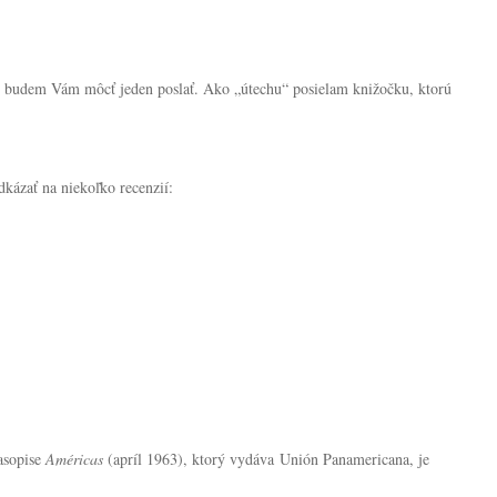
, budem Vám môcť jeden poslať. Ako „útechu“ posielam knižočku, ktorú
kázať na niekoľko recenzií:
časopise
Américas
(apríl 1963), ktorý vydáva Unión Panamericana, je