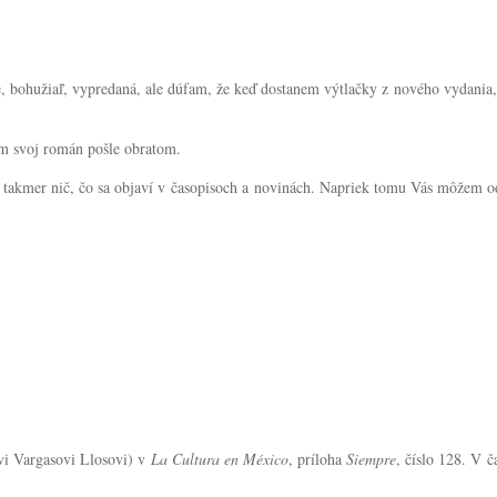
, bohužiaľ, vypredaná, ale dúfam, že keď dostanem výtlačky z nového vydania
ám svoj román pošle obratom.
i takmer nič, čo sa objaví v časopisoch a novinách. Napriek tomu Vás môžem od
ovi Vargasovi Llosovi) v
La Cultura en México
, príloha
Siempre
, číslo 128. V 