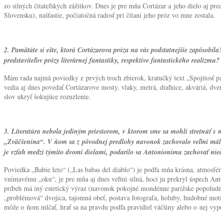
zo silných čitateľských zážitkov. Dnes je pre mňa Cortázar a jeho dielo aj
Slovensku), našťastie, počiatočná radosť pri čítaní jeho próz vo mne zostala.
2. Pamätáte si ešte, ktorá Cortázarova próza na vás podstatnejšie zapôsobi
predstaviteľov prózy literárnej fantastiky, respektíve fantastického realizmu?
Mám rada najmä poviedky z prvých troch zbierok, kratučký text „Spojitosť par
vedia aj dnes povedať Cortázarove mosty, vlaky, metrá, diaľnice, akváriá, dv
slov ukryť šokujúce rozuzlenie.
3. Literatúra nebola jediným priestorom, v ktorom sme sa mohli stretnúť s
„Zväčšenina“. V ňom sa z pôvodnej predlohy navonok zachovalo veľmi málo,
je vzťah medzi týmito dvomi dielami, podarilo sa Antonionimu zachovať nie
Poviedka „Babie leto“ („Las babas del diablo“) je podľa mňa krásna, atmosfér
vnímavému „oku“, je pre mňa aj dnes veľmi silná, hoci ju prekryl úspech A
príbeh má iný estetický výraz (navonok pokojné mondénne parížske popoludnie
„problémová“ dvojica, tajomná obeť, postava fotografa, holuby, hudobné motí
môže o ňom mlčať, hrať sa na pravdu podľa pravidiel väčšiny alebo o nej vypo