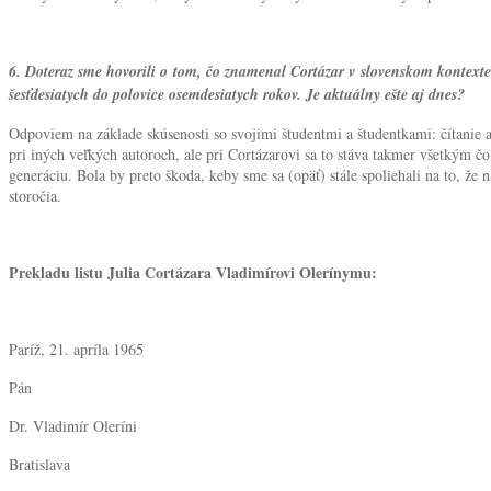
6. Doteraz sme hovorili o tom, čo znamenal Cortázar v slovenskom kontexte v 
šesťdesiatych do polovice osemdesiatych rokov. Je aktuálny ešte aj dnes?
Odpoviem na základe skúsenosti so svojimi študentmi a študentkami: čítanie a 
pri iných veľkých autoroch, ale pri Cortázarovi sa to stáva takmer všetkým č
generáciu. Bola by preto škoda, keby sme sa (opäť) stále spoliehali na to, ž
storočia.
Prekladu listu Julia Cortázara Vladimírovi Olerínymu:
Paríž, 21. apríla 1965
Pán
Dr. Vladimír Oleríni
Bratislava