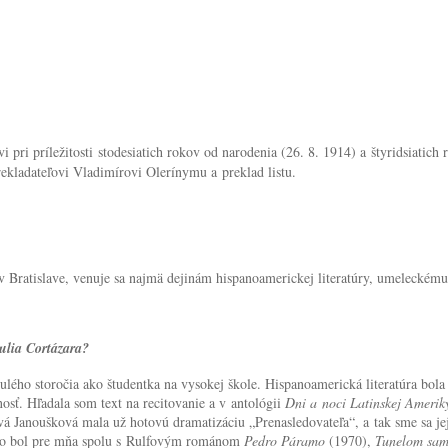
i pri príležitosti
stodesiatich rokov od narodenia (26. 8. 1914) a štyridsiatich 
ekladateľovi Vladimírovi Olerínymu a preklad listu.
v Bratislave, venuje sa najmä dejinám hispanoamerickej literatúry, umeleckému 
Julia Cortázara?
ého storočia ako študentka na vysokej škole. Hispanoamerická literatúra bola
osť. Hľadala som text na recitovanie a v antológii
Dni a noci Latinskej Amerik
á Janoušková mala už hotovú dramatizáciu „Prenasledovateľa“, a tak sme sa jej 
čo bol pre mňa spolu s Rulfovým románom
Pedro Páramo
(1970),
Tunelom sa