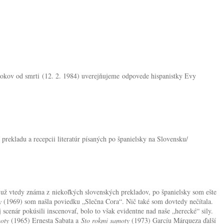
rokov od smrti
(12. 2. 1984) uverejňujeme
odpovede hispanistky Evy
prekladu a recepcii literatúr písaných po španielsky na Slovensku/
 už vtedy známa z niekoľkých slovenských prekladov, po španielsky som ešte
y
(1969) som našla poviedku „Slečna Cora“. Nič také som dovtedy nečítala.
scenár pokúsili inscenovať, bolo to však evidentne nad naše „herecké“ sily.
moty
(1965) Ernesta Sabata a
Sto rokmi samoty
(1973) Garcíu Márqueza ďalší