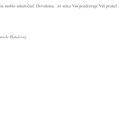
m mohlo uskutočniť. Dovidenia, zo srdca Vás pozdravuje Váš priateľ
niele Hatalovej.