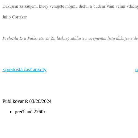
Ďakujem za záujem, ktorý venujete môjmu dielu, a budem Vám veľmi vďačný,
Julio Cortázar
Preložila Eva Palkovičová. Za láskavý súhlas s uverejnením listu ďakujeme 
<predošlá časť ankety
n
Publikované: 03/26/2024
prečítané 2760x