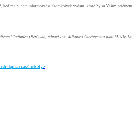
 keď ma budete informovať o akomkoľvek vydaní, ktoré by sa Vaším pričinení
dedičom Vladimíra Olerínyho, pánovi Ing. Milanovi Olerínymu a pani MUDr. Da
asledujúca časť ankety
>