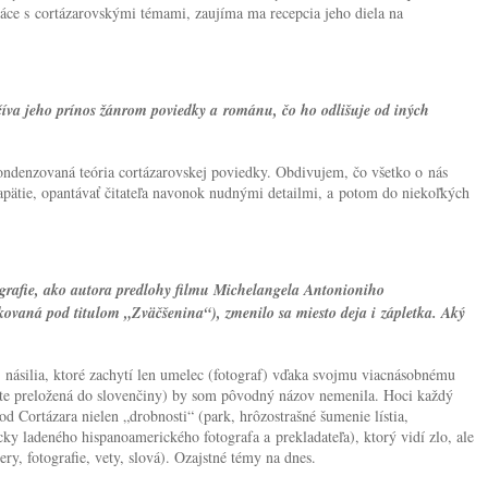
áce s cortázarovskými témami, zaujíma ma recepcia jeho diela na
očíva jeho prínos žánrom poviedky a románu, čo ho odlišuje od iných
 kondenzovaná teória cortázarovskej poviedky. Obdivujem, čo všetko o nás
 napätie, opantávať čitateľa navonok nudnými detailmi, a potom do niekoľkých
ografie, ako autora predlohy filmu Michelangela Antonioniho
ovaná pod titulom „Zväčšenina“), zmenilo sa miesto deja i zápletka. Aký
) násilia, ktoré zachytí len umelec (fotograf) vďaka svojmu viacnásobnému
 ešte preložená do slovenčiny) by som pôvodný názov nemenila. Hoci každý
 Cortázara nielen „drobnosti“ (park, hrôzostrašné šumenie lístia,
y ladeného hispanoamerického fotografa a prekladateľa), ktorý vidí zlo, ale
y, fotografie, vety, slová). Ozajstné témy na dnes.