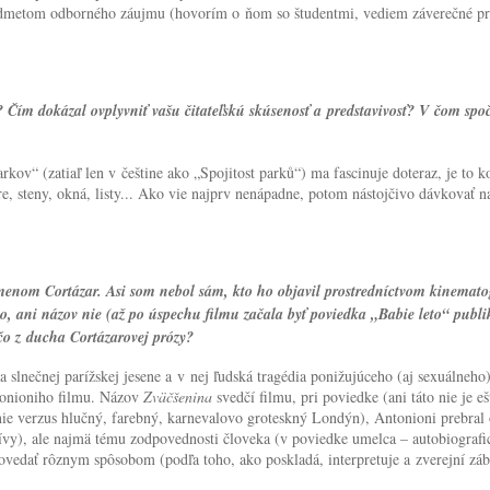
 predmetom odborného záujmu (hovorím o ňom so študentmi, vediem záverečné pr
la? Čím dokázal ovplyvniť vašu čitateľskú skúsenosť a predstavivosť? V čom sp
kov“ (zatiaľ len v češtine ako „Spojitost parků“) ma fascinuje doteraz, je to
ere, steny, okná, listy... Ako vie najprv nenápadne, potom nástojčivo dávkovať
 menom Cortázar. Asi som nebol sám, kto ho objavil prostredníctvom kinemat
 ani názov nie (až po úspechu filmu začala byť poviedka „Babie leto“ publik
čo z ducha Cortázarovej prózy?
a slnečnej parížskej jesene a v nej ľudská tragédia ponižujúceho (aj sexuálneho
ntonioniho filmu. Názov
Zväčšenina
svedčí filmu, pri poviedke (ani táto nie je
 verzus hlučný, farebný, karnevalovo groteskný Londýn), Antonioni prebral od
vy), ale najmä tému zodpovednosti človeka (v poviedke umelca – autobiografick
vedať rôznym spôsobom (podľa toho, ako poskladá, interpretuje a zverejní záber