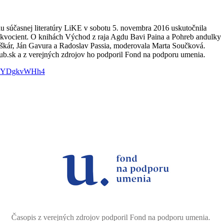
lu súčasnej literatúry LiKE v sobotu 5. novembra 2016 uskutočnila
y kvocient. O knihách Východ z raja Agdu Bavi Paina a Pohreb andulky
iškár, Ján Gavura a Radoslav Passia, moderovala Marta Součková.
lub.sk a z verejných zdrojov ho podporil Fond na podporu umenia.
=ytYDgkvWHh4
Časopis z verejných zdrojov podporil Fond na podporu umenia.