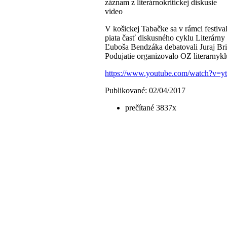
záznam z literárnokritickej diskusie
video
V košickej Tabačke sa v rámci festiva
piata časť diskusného cyklu Literárn
Ľuboša Bendzáka debatovali Juraj Br
Podujatie organizovalo OZ literarnyk
https://www.youtube.com/watch?v
Publikované: 02/04/2017
prečítané 3837x