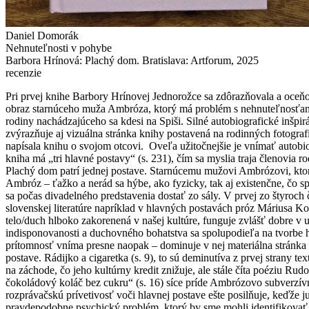
Daniel Domorák
Nehnuteľnosti v pohybe
Barbora Hrínová: Plachý dom. Bratislava: Artforum, 2025
recenzie
Pri prvej knihe Barbory Hrínovej Jednorožce sa zdôrazňovala a oceňov
obraz starnúceho muža Ambróza, ktorý má problém s nehnuteľnosťam
rodiny nachádzajúceho sa kdesi na Spiši. Silné autobiografické inšpi
zvýrazňuje aj vizuálna stránka knihy postavená na rodinných fotogra
napísala knihu o svojom otcovi. Oveľa užitočnejšie je vnímať autobi
kniha má „tri hlavné postavy“ (s. 231), čím sa myslia traja členovia
Plachý dom patrí jednej postave. Starnúcemu mužovi Ambrózovi, ktor
Ambróz – ťažko a nerád sa hýbe, ako fyzicky, tak aj existenčne, čo sp
sa počas divadelného predstavenia dostať zo sály. V prvej zo štyroch
slovenskej literatúre napríklad v hlavných postavách próz Máriusa Kop
telo/duch hlboko zakorenená v našej kultúre, funguje zvlášť dobre v u
indisponovanosti a duchovného bohatstva sa spolupodieľa na tvorbe h
prítomnosť vníma presne naopak – dominuje v nej materiálna stránka ži
postave. Rádijko a cigaretka (s. 9), to sú deminutíva z prvej strany 
na záchode, čo jeho kultúrny kredit znižuje, ale stále číta poéziu Ru
čokoládový koláč bez cukru“ (s. 16) síce príde Ambrózovo subverzívne
rozprávačskú prívetivosť voči hlavnej postave ešte posilňuje, keďže
pravdepodobne psychický problém, ktorý by sme mohli identifikovať a