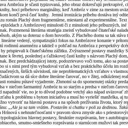
va Ambróza je sčasti typizovaná, jeho obraz dokresľujú prekvapivé, cit
nihy, hoci príbehovo marginálny, keď Ambróz v zime za mestom uväzu
m končí prvá časť knihy. Jemná ironizácia príbehu dostáva iný odtieň
zu román Plachý dom fragmentárne, miestami až experimentálne. Text s
 v epizódach z Ambrózovej minulosti či z minulosti jeho príbuzných, in
ak. Pozmenená literárna stratégia zneistí vybudované čitateľské nalade
ôsob, akým sa doteraz o ňom hovorilo. Z Plachého domu sa tak stáva tr
a lineárne vedený, sympatizujúci fokus na Ambrózove konanie v prítom
nutú rodinnú anamnézu a taktiež o pohľad na Ambróza z perspektívy dc
ako by prispievali k čitateľskému zážitku. Zvýraznené postavy manželky 
stane k štvrtej, poslednej a ťažiskovej časti knihy s názvom Plachý d
nak. Bez predchádzajúcej istoty, podozrievavo voči tomu, ako sa postav
o si s nimi pred tým vybudoval vzťah a bez praktického účelu im rozdá
ačených, širších súvislostí, nie neproblematických vzťahov s vlastno
áctvom sa dá síce dobre literárne čarovať, no v žitej, odkúzlenej realit
j časti románu pútavé vyjadrenie. Zhmotní sa do spomenutej otázky pr
edsa v niečom šarmantný Ambróz tu so starým a predsa v niečom čarov
 napadnúť vie, no je to dôvod podobne vetchý ako nápad uväzovať zhn
ťahu k problému s bytom iniciatívu a musí ho vyriešiť manželka, aj tu 
 možno vytvoriť na hlavnú postavu a na spôsob prežívania života, ktorý
ánu: „‚
Ale ja sa tam vrátim. Postavím si chatku v poli za dedinou. Takú
 Hrínová s nehnuteľnosťami v pravom slova zmysle ako s priestorovými
typologizáciou hlavnej postavy, štruktúre rozprávania, hre s autobiogra
obiaceho, smutno-smiešneho rozprávania o starnúcom mužovi tak presvi