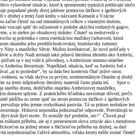
livo vykreslené situácie, ktoré k spomenutej typizácii pridávajú niečo
je popadané plody divej jablone pomocou útržkov z igelitových
 v druhej a tretej časti knihy s názvami Kamarát a Vzácne
a začne členiť na rad miniatúrnych celkov s vlastným titulom,
é nás vracajú späť do súčasnosti v podobe akýchsi rodinných gagov,
nie, a to nielen po obsahovej stránke. Čitateľ sa nedozvedá o
ochu aj polemika s onou estetizáciou mužskej ťarbavosti, ktorá
nom okamihu jeho preddôchodcovskej, bratislavsky rutinnej
éry Niny a manželky Silvie. Možno konštatovať, že nové pohľady v
Silvie a dcéry Nadi nemajú takú pútavú literárnu identitu ako Ambróz,
om, pričom sa v nej vráti k pôvodnej, s Ambrózom smutno-smiešne
a Ambróza literarizuje. Napríklad, situácia, keď sa Ambróz fotí s
val „aj to posledné“, by sa dala bez kontextu čítať práve onou
u rodinou, sa však skrýva za prvým, sentimentálnym čítaním aj druhý
e za tento inšpiratívny literárny materiál často platia iní. Spor o
edaja starého domu, dedičného majetku Ambrózovej manželky,
ným domom splynie. Z praktického hľadiska neexistuje dôvod, prečo
ité jabĺčka zo zeme späť na strom pomocou útržkov z igelitových
prevažuje jeho jemne rozkolísaná pasivita. Tá sa pritom nedotkne len
 reprezentuje. Hrínová neponúka jednoznačné odpovede. Potvrdzujú to
 štyri krát štyri metre. To nemôže byť problém, nie?‘
Človek pod
 reáliami príbehu, ale aj v prenesenom slova zmysle ako s metaforou
fickosťou na jednej strane a fikčnosťou príbehu na druhej, sa darí
tá nejednoznačne ťaživá atmosféra, vďaka ktorej môže zostať čitateľ