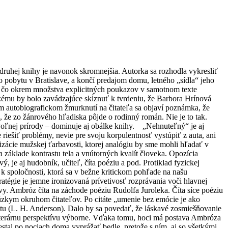
 druhej knihy je navonok skromnejšia. Autorka sa rozhodla vykresliť
obytu v Bratislave, a končí predajom domu, letného „sídla“ jeho
 čo okrem množstva explicitných poukazov v samotnom texte
tkému by bolo zavádzajúce skĺznuť k tvrdeniu, že Barbora Hrínová
om autobiografickom žmurknutí na čitateľa sa objaví poznámka, že
, že zo žánrového hľadiska pôjde o rodinný román. Nie je to tak.
voľnej prírody – dominuje aj obálke knihy. „Nehnuteľný“ je aj
riešiť problémy, nevie pre svoju korpulentnosť vystúpiť z auta, ani
tizácie mužskej ťarbavosti, ktorej analógiu by sme mohli hľadať v
a základe kontrastu tela a vnútorných kvalít človeka. Opozícia
 je aj hudobník, učiteľ, číta poéziu a pod. Protiklad fyzickej
k spoločnosti, ktorá sa v bežne kritickom pohľade na našu
ratégie je jemne ironizovaná prívetivosť rozprávania voči hlavnej
tavy. Ambróz číta na záchode poéziu Rudolfa Juroleka. Číta síce poéziu
o úzkym okruhom čitateľov. Po citáte „umenie bez emócie je ako
itátu (L. H. Anderson). Dalo by sa povedať, že láskavé zosmiešňovanie
 literárnu perspektívu výborne. Vďaka tomu, hoci má postava Ambróza
stal po nociach doma vyprážať bedle, pretože s ním, aj so všetkými