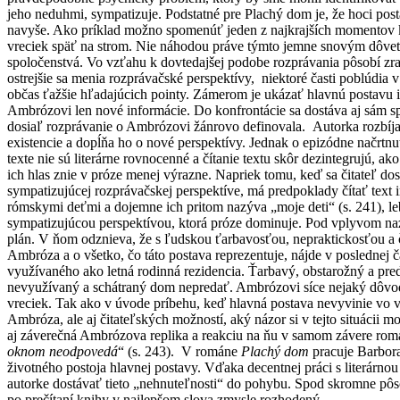
jeho neduhmi, sympatizuje. Podstatné pre Plachý dom je, že hoci posta
navyše. Ako príklad možno spomenúť jeden z najkrajších momentov k
vreciek späť na strom. Nie náhodou práve týmto jemne snovým dôvetko
spoločenstvá. Vo vzťahu k dovtedajšej podobe rozprávania pôsobí zra
ostrejšie sa menia rozprávačské perspektívy, niektoré časti poblúdia
občas ťažšie hľadajúcich pointy. Zámerom je ukázať hlavnú postavu in
Ambrózovi len nové informácie. Do konfrontácie sa dostáva aj sám sp
dosiaľ rozprávanie o Ambrózovi žánrovo definovala. Autorka rozbíj
existencie a dopĺňa ho o nové perspektívy. Jednak o epizódne načrt
texte nie sú literárne rovnocenné a čítanie textu skôr dezintegrujú, 
ich hlas znie v próze menej výrazne. Napriek tomu, keď sa čitateľ do
sympatizujúcej rozprávačskej perspektíve, má predpoklady čítať text i
rómskymi deťmi a dojemne ich pritom nazýva „moje deti“ (s. 241), leb
sympatizujúcou perspektívou, ktorá próze dominuje. Pod vplyvom nazn
plán. V ňom odznieva, že s ľudskou ťarbavosťou, nepraktickosťou a čud
Ambróza a o všetko, čo táto postava reprezentuje, nájde v posledne
využívaného ako letná rodinná rezidencia. Ťarbavý, obstarožný a pr
nevyužívaný a schátraný dom nepredať. Ambrózovi síce nejaký dôvod
vreciek. Tak ako v úvode príbehu, keď hlavná postava nevyvinie vo vz
Ambróza, ale aj čitateľských možností, aký názor si v tejto situácii
aj záverečná Ambrózova replika a reakciu na ňu v samom závere rom
oknom neodpovedá
“ (s. 243). V románe
Plachý dom
pracuje Barbora
životného postoja hlavnej postavy. Vďaka decentnej práci s literárnou 
autorke dostávať tieto „nehnuteľnosti“ do pohybu. Spod skromne pôs
po prečítaní knihy v najlepšom slova zmysle rozhodený.