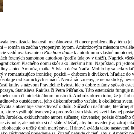
ala tematizácia inakosti, menšinovosti či queer problematiky, téma jej
i – román sa začína vytopeným bytom, Ambrózovým miestom trvalého p
rácie vedú uvažovanie o
Plachom dome
k autorkinmu vlastnému otcovi,
fiách fotených samotnou autorkou (podľa údajov v tiráži). Napriek vše
ografickosť Plachého domu skôr ako literárnu hru. Napríklad, pri jedn
 rodiny – otec Ambróz, matka Silvia a dcéra Naďa. Mohlo by sa teda zdať
ý v romantizujúco ironickej pozícii – chrbtom k divákovi, hľadiac do 
ôsobuje rad komických situácií. Nemá rád zmeny, je nepraktický, nevie 
 častí knihy s názvom Pravidelné bytosti ide o dobre známy spôsob este
csaya, Stanislava Rakúsa či Petra Pišťanka. Táto estetizácia funguje n
meleckom či intelektuálnom prostredí. Ambróz okrem toho, že je ťarbavý,
rdinovho outsiderstva, jeho diskomfortného vzťahu k okolitému svetu, 
vota a absentuje starostlivosť o dušu. Súčasťou načrtnutej literárnej st
textu, ktoré vystihujú úsmevný a predovšetkým láskavý svet hlavnej pos
dolfa Juroleka, exkluzívneho autora súčasnej slovenskej poézie čítanéh
 zívnutie, ale autorka si dá stále záležať, aby bol uvedený aj zdroj c
 ju obohacuje o určitý druh martýrstva. Hrínová zvláda takto nastavenú
ko záchvatové prejedanie sa, čitateľ nebude chcieť, aby si Ambróz pre