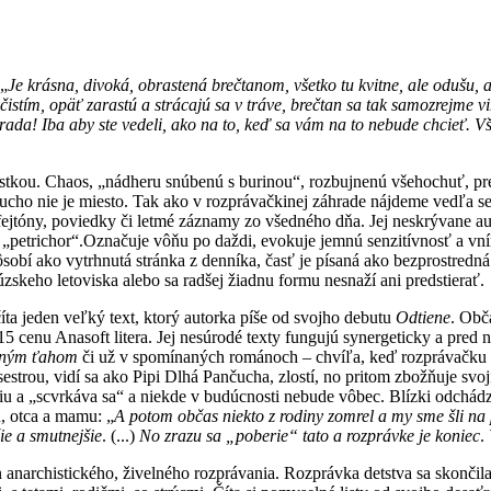
 „
Je krásna, divoká, obrastená brečtanom, všetko tu kvitne, ale odušu, a
yčistím, opäť zarastú a strácajú sa v tráve, brečtan sa tak samozrejme 
áhrada! Iba aby ste vedeli, ako na to, keď sa vám na to nebude chcieť.
tkou. Chaos, „nádheru snúbenú s burinou“, rozbujnenú všehochuť, prená
cho nie je miesto. Tak ako v rozprávačkinej záhrade nájdeme vedľa seba
ejtóny, poviedky či letmé záznamy zo všedného dňa. Jej neskrývane aut
 „petrichor“.Označuje vôňu po daždi, evokuje jemnú senzitívnosť a vn
pôsobí ako vytrhnutá stránka z denníka, časť je písaná ako bezprostre
zskeho letoviska alebo sa radšej žiadnu formu nesnaží ani predstierať.
 číta jeden veľký text, ktorý autorka píše od svojho debutu
Odtiene
. Obč
015 cenu Anasoft litera. Jej nesúrodé texty fungujú synergeticky a pred
dným ťahom
či už v spomínaných románoch – chvíľa, keď rozprávačku za
estrou, vidí sa ako Pipi Dlhá Pančucha, zlostí, no pritom zbožňuje svoj
ágiu a „scvrkáva sa“ a niekde v budúcnosti nebude vôbec. Blízki odchádz
u, otca a mamu: „
A potom občas niekto z rodiny zomrel a my sme šli n
ie a smutnejšie
. (...)
No zrazu sa „poberie“ tato a rozprávke je koniec
.
narchistického, živelného rozprávania. Rozprávka detstva sa skončila a