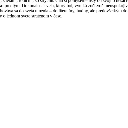
, s tetami, rodičmi, so strýcmi. Číta si pomyselné listy od svojho des
 predtým. Dokonalosť sveta, ktorý bol, vyniká zoči-voči neuspokojivej
ováva sa do sveta umenia – do literatúry, hudby, ale predovšetkým do vl
vy o jednom svete stratenom v čase.