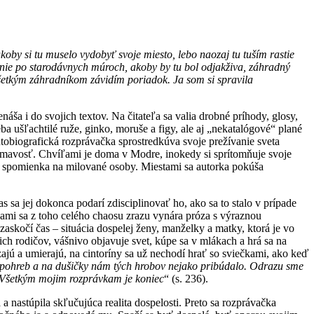
koby si tu muselo vydobyť svoje miesto, lebo naozaj tu tuším rastie
vinie po starodávnych múroch, akoby by tu bol odjakživa, záhradný
 Všetkým záhradníkom závidím poriadok. Ja som si spravila
ša i do svojich textov. Na čitateľa sa valia drobné príhody, glosy,
 ušľachtilé ruže, ginko, moruše a figy, ale aj „nekatalógové“ plané
obiografická rozprávačka sprostredkúva svoje prežívanie sveta
ímavosť. Chvíľami je doma v Modre, inokedy si sprítomňuje svoje
dná spomienka na milované osoby. Miestami sa autorka pokúša
as sa jej dokonca podarí zdisciplinovať ho, ako sa to stalo v prípade
 nami sa z toho celého chaosu zrazu vynára próza s výraznou
skočí čas – situácia dospelej ženy, manželky a matky, ktorá je vo
ich rodičov, vášnivo objavuje svet, kúpe sa v mlákach a hrá sa na
ajú a umierajú, na cintoríny sa už nechodí hrať so sviečkami, ako keď
a pohreb a na dušičky nám tých hrobov nejako pribúdalo. Odrazu sme
Všetkým mojim rozprávkam je koniec
“ (s. 236).
 nastúpila skľučujúca realita dospelosti. Preto sa rozprávačka