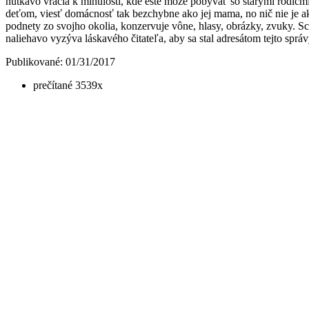
nutkavo vracia k minulosti, kde ešte môže pobývať so starými rodičmi
deťom, viesť domácnosť tak bezchybne ako jej mama, no nič nie je ako
podnety zo svojho okolia, konzervuje vône, hlasy, obrázky, zvuky. Sch
naliehavo vyzýva láskavého čitateľa, aby sa stal adresátom tejto sprá
Publikované: 01/31/2017
prečítané 3539x