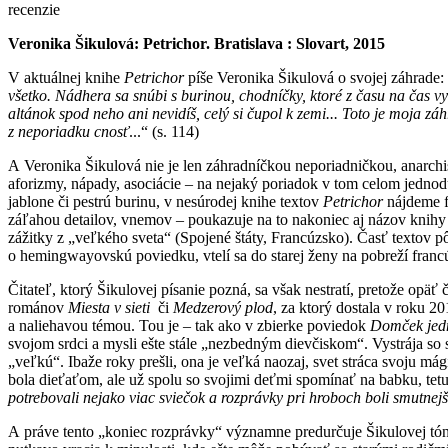
recenzie
Veronika Šikulová: Petrichor. Bratislava : Slovart, 2015
V aktuálnej knihe
Petrichor
píše Veronika Šikulová o svojej záhrade:
všetko. Nádhera sa snúbi s burinou, chodníčky, ktoré z času na čas v
altánok spod neho ani nevidíš, celý si čupol k zemi... Toto je moja z
z neporiadku cnosť
...“ (s. 114)
A Veronika Šikulová nie je len záhradníčkou neporiadničkou, anarchis
aforizmy, nápady, asociácie – na nejaký poriadok v tom celom jednodu
jablone či pestrú burinu, v nesúrodej knihe textov
Petrichor
nájdeme f
záľahou detailov, vnemov – poukazuje na to nakoniec aj názov knihy
zážitky z „veľkého sveta“ (Spojené štáty, Francúzsko). Časť textov 
o hemingwayovskú poviedku, vtelí sa do starej ženy na pobreží francú
Čitateľ, ktorý Šikulovej písanie pozná, sa však nestratí, pretože opäť
románov
Miesta v sieti
či
Medzerový plod
, za ktorý dostala v roku 2
a naliehavou témou. Tou je – tak ako v zbierke poviedok
Domček je
svojom srdci a mysli ešte stále „nezbedným dievčiskom“. Vystrája so s
„veľkú“. Ibaže roky prešli, ona je veľká naozaj, svet stráca svoju m
bola dieťaťom, ale už spolu so svojimi deťmi spomínať na babku, tet
potrebovali nejako viac sviečok a rozprávky pri hroboch boli smutnejš
A práve tento „koniec rozprávky“ významne predurčuje Šikulovej tón a