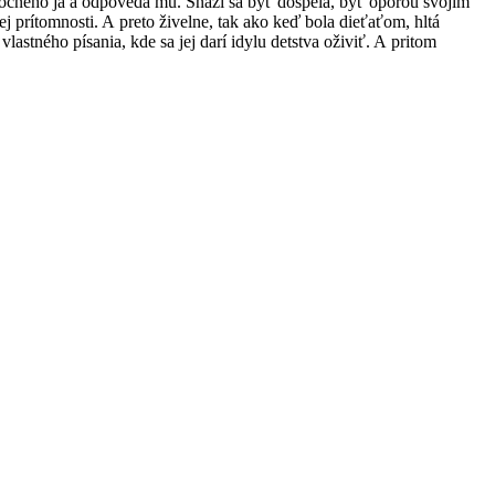
aťročného ja a odpovedá mu. Snaží sa byť dospelá, byť oporou svojim
 prítomnosti. A preto živelne, tak ako keď bola dieťaťom, hltá
astného písania, kde sa jej darí idylu detstva oživiť. A pritom