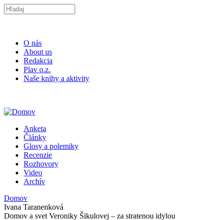
Skočiť na hlavný obsah
Search this site
O nás
About us
Redakcia
Plav o.z.
Naše knihy a aktivity
ISSN 2453-9147
Anketa
Plav
Články
Glosy a polemiky
Recenzie
Rozhovory
Video
Archív
Domov
Ivana Taranenková
Nachádzate sa tu
Domov a svet Veroniky Šikulovej – za stratenou idylou