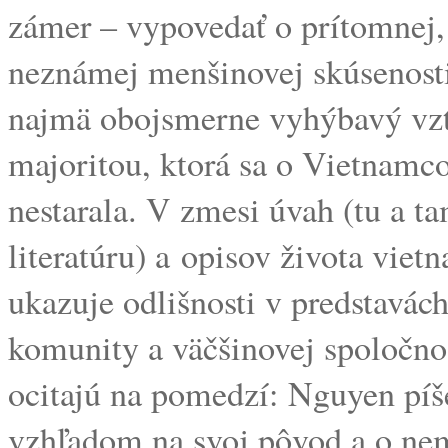
zámer – vypovedať o prítomnej, n
neznámej menšinovej skúsenosti 
najmä obojsmerne vyhýbavý vzť
majoritou, ktorá sa o Vietnamcov
nestarala. V zmesi úvah (tu a 
literatúru) a opisov života vie
ukazuje odlišnosti v predstavác
komunity a väčšinovej spoločnos
ocitajú na pomedzí: Nguyen píš
vzhľadom na svoj pôvod a o ne