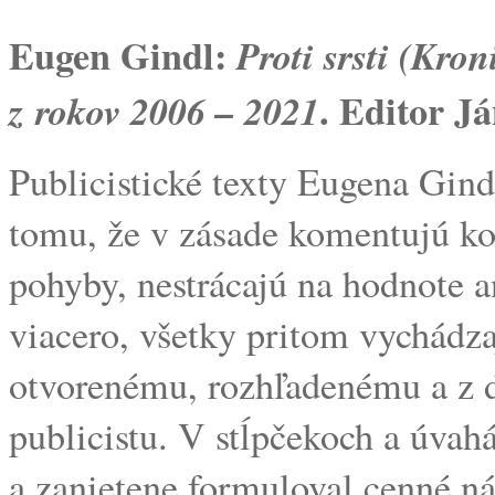
Eugen Gindl:
Proti srsti (Kron
. Editor J
z rokov 2006 – 2021
Publicistické texty Eugena Gind
tomu, že v zásade komentujú ko
pohyby, nestrácajú na hodnote 
viacero, všetky pritom vychádzaj
otvorenému, rozhľadenému a z 
publicistu. V stĺpčekoch a úva
a zanietene formuloval cenné n