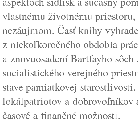
aspektoch sídlisk a súčasný po
vlastnému životnému priestoru,
nezáujmom. Časť knihy vyhrad
z niekoľkoročného obdobia práce
a znovuosadení Bartfayho sôch 
socialistického verejného pries
stave pamiatkovej starostlivosti
lokálpatriotov a dobrovoľníko
časové a finančné možnosti.