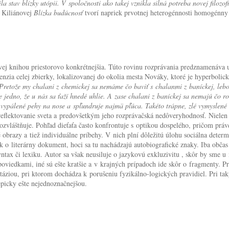
a stav blízky utópii. V spoločnosti ako takej vznikla silná potreba novej filozofi
. Kiliánovej
Blízka budúcnosť
tvorí napriek prvotnej heterogénnosti homogénny
ej knihou priestorovo konkrétnejšia. Túto rovinu rozprávania predznamenáva už
enzia celej zbierky, lokalizovanej do okolia mesta Nováky, ktoré je hyperbolic
 Pretože my chalani z chemickej sa nemáme čo baviť s chalanmi z baníckej, lebo 
e jedno, že u nás sa ťaží hnedé uhlie. A zase chalani z baníckej sa nemajú čo
á, vypálené pehy na nose a spľundruje najmä pľúca. Takéto trápne, zlé vymyslené
é reflektovanie sveta a predovšetkým jeho rozprávačská nedôveryhodnosť. Nielen
ozvláštňuje. Pohľad dieťaťa často konfrontuje s optikou dospelého, pričom práve
obrazy a tiež individuálne príbehy. V nich plní dôležitú úlohu sociálna deter
 o literárny dokument, hoci sa tu nachádzajú autobiografické znaky. Iba občas
ntax či lexiku. Autor sa však neusiluje o jazykovú exkluzivitu , skôr by sme u 
 poviedkami, iné sú ešte kratšie a v krajných prípadoch ide skôr o fragmenty. P
ntáziou, pri ktorom dochádza k porušeniu fyzikálno-logických pravidiel. Pri 
epicky ešte nejednoznačnejšou.