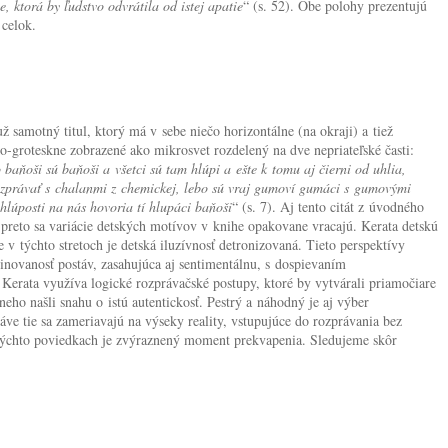
e, ktorá by ľudstvo odvrátila od istej apatie
“ (s. 52). Obe polohy prezentujú
 celok.
 samotný titul, ktorý má v sebe niečo horizontálne (na okraji) a tiež
ko-groteskne zobrazené ako mikrosvet rozdelený na dve nepriateľské časti:
baňoši sú baňoši a všetci sú tam hlúpi a ešte k tomu aj čierni od uhlia,
 rozprávať s chalanmi z chemickej, lebo sú vraj gumoví gumáci s gumovými
 hlúposti na nás hovoria tí hlupáci baňoši
“ (s. 7). Aj tento citát z úvodného
 preto sa variácie detských motívov v knihe opakovane vracajú. Kerata detskú
 v týchto stretoch je detská iluzívnosť detronizovaná. Tieto perspektívy
minovanosť postáv, zasahujúca aj sentimentálnu, s dospievaním
 Kerata využíva logické rozprávačské postupy, ktoré by vytvárali priamočiare
neho našli snahu o istú autentickosť. Pestrý a náhodný je aj výber
ráve tie sa zameriavajú na výseky reality, vstupujúce do rozprávania bez
takýchto poviedkach je zvýraznený moment prekvapenia. Sledujeme skôr