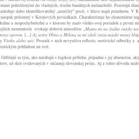
tami pohrúženými do vlastných, trochu banálnych melanchólií. Pozorujú dianie
asleduje slabo identifikovateľný „neurčitý“ pocit, v hlave majú prázdnotu. V K
e naopak prítomný v Keratových poviedkach. Charakterizuje ho elementárne na
deálne a nespochybniteľné a v ktorom by malo všetko svoj poriadok a pevné mi
anejších momentoch evokuje dobovú atmosféru: „
Mama mi na žiadne otázky neod
teraz oporou.
[...]
Aj sestry Olina a Milena sa mi zdali zrazu nejaké menej hlúp
ky
Všetko alebo znič
. Prozaik v nich nevyužíva reflexie, motivické odbočky a 
mistickým pohľadom na svet.
dlišujú sa tým, ako narábajú s logikou príbehu, prípadne s jej absenciou, a
ov, už skôr evidovaných v súčasnej slovenskej próze. Aj z tohto dôvodu nedok