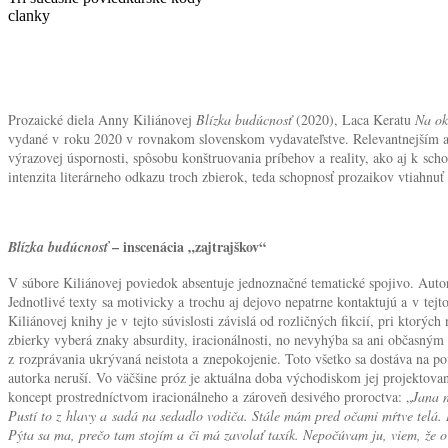
clanky
Prozaické diela Anny Kiliánovej
Blízka budúcnosť
(2020), Laca Keratu
Na ok
vydané v roku 2020 v rovnakom slovenskom vydavateľstve. Relevantnejším a
výrazovej úspornosti, spôsobu konštruovania príbehov a reality, ako aj k scho
intenzita literárneho odkazu troch zbierok, teda schopnosť prozaikov vtiahnuť 
– inscenácia „zajtrajškov“
Blízka budúcnosť
V súbore Kiliánovej poviedok absentuje jednoznačné tematické spojivo. Autor
Jednotlivé texty sa motivicky a trochu aj dejovo nepatrne kontaktujú a v tejt
Kiliánovej knihy je v tejto súvislosti závislá od rozličných fikcií, pri ktorý
zbierky vyberá znaky absurdity, iracionálnosti, no nevyhýba sa ani občasný
z rozprávania ukrývaná neistota a znepokojenie. Toto všetko sa dostáva na p
autorka neruší. Vo väčšine próz je aktuálna doba východiskom jej projektovani
koncept prostredníctvom iracionálneho a zároveň desivého proroctva: „
Jana n
Pustí to z hlavy a sadá na sedadlo vodiča. Stále mám pred očami mŕtve telá. 
Pýta sa ma, prečo tam stojím a či má zavolať taxík. Nepočúvam ju, viem, že o