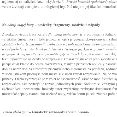
nájdeme aj aktualizácie kozmických vízií: „
Britská Vedecká spoločnosť vyhlásil
verzie životnej entropie a ontologickej hry. Nič nie je v jej fikciách nemožné
– poviedky, fragmenty, motivické nápady
Na okraji mojej hory
Zbierka poviedok Laca Keratu
Na okraji mojej hory
je v porovnaní s Kiliánov
vertikálne (mojej hory). Ešte jednoznačnejšia je geograficko-priemyselná dim
„
Zvláštne bolo, že ma oslovil, akoby sme my boli nejakí starí dobrí kamaráti.
a keď niekedy vyrastú, budú mať detiská s čiernymi jazykmi a zubami. Je úpln
mozgami. A raz im ešte kyselina určite zožerie tie ich hnusné nosiská, ručisk
textu upozorňuje na detského rozprávača. Charakteristické sú jeho špecifick
perspektívu kladie do centra rozprávania, v iných prípadoch ňou celý naratív 
dopĺňa neraz dopĺňa atmosféra priemyselného malomesta na periférii, rodinné 
v socialistickom priemyselnom meste súvisiacu vrstvu rozprávania. Nejde však
príbehy. Oveľa výraznejšia je v zbierke asociatívnosť, zásadne modifikujúca sy
rozprávačov, ešte pestrejší je rozsah jednotlivých próz. Niektoré sú krátkymi
akéhokoľvek upozornenia. Inokedy autor zvýrazňuje prekrytie skutočnosti fa
motivické nápady tvorcu ako ucelené texty, vďaka čomu je celá zbierka próz 
– tematicky rovnorodý spôsob písania
Všetko alebo znič