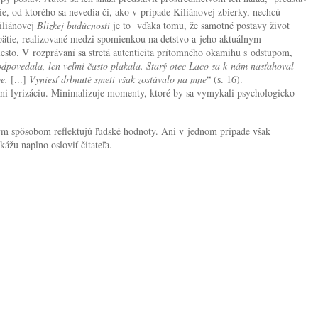
, od ktorého sa nevedia či, ako v prípade Kiliánovej zbierky, nechcú
iliánovej
Blízkej budúcnosti
je to vďaka tomu, že samotné postavy život
pätie, realizované medzi spomienkou na detstvo a jeho aktuálnym
esto. V rozprávaní sa stretá autenticita prítomného okamihu s odstupom,
povedala, len veľmi často plakala. Starý otec Laco sa k nám nasťahoval
e.
[...]
Vyniesť drbnuté smeti však zostávalo na mne
“ (s. 16).
ani lyrizáciu. Minimalizuje momenty, ktoré by sa vymykali psychologicko-
kým spôsobom reflektujú ľudské hodnoty. Ani v jednom prípade však
ážu naplno osloviť čitateľa.