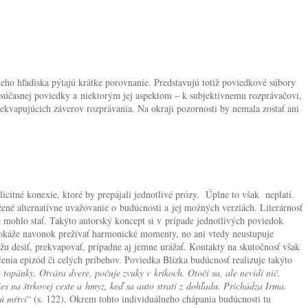
eho hľadiska pýtajú krátke porovnanie. Predstavujú totiž poviedkové súbory
účasnej poviedky a niektorým jej aspektom – k subjektívnemu rozprávačovi,
prekvapujúcich záverov rozprávania. Na okraji pozornosti by nemala zostať ani
citné konexie, ktoré by prepájali jednotlivé prózy. Úplne to však neplatí.
ožené alternatívne uvažovanie o budúcnosti a jej možných verziách. Literárnosť
lne mohlo stať. Takýto autorský koncept si v prípade jednotlivých poviedok
 dokáže navonok prežívať harmonické momenty, no ani vtedy neustupuje
žu desiť, prekvapovať, prípadne aj jemne urážať. Kontakty na skutočnosť však
čenia epizód či celých príbehov. Poviedka Blízka budúcnosť realizuje takýto
topánky. Otvára dvere, počuje zvuky v kríkoch. Otočí sa, ale nevidí nič.
s na štrkovej ceste a hmyz, keď sa auto stratí z dohľadu. Prichádza Irma.
ú mŕtvi
“ (s. 122). Okrem tohto individuálneho chápania budúcnosti tu