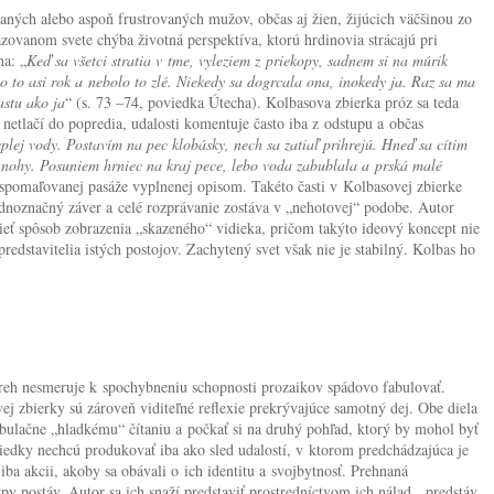
ých alebo aspoň frustrovaných mužov, občas aj žien, žijúcich väčšinou zo
azovanom svete chýba životná perspektíva, ktorú hrdinovia strácajú pri
ha: „
Keď sa všetci stratia v tme, vyleziem z priekopy, sadnem si na múrik
lo to asi rok a nebolo to zlé. Niekedy sa dogrcala ona, inokedy ja. Raz sa ma
astu ako ja
“ (s. 73 –74, poviedka Útecha). Kolbasova zbierka próz sa teda
netlačí do popredia, udalosti komentuje často iba z odstupu a občas
lej vody. Postavím na pec klobásky, nech sa zatiaľ prihrejú. Hneď sa cítim
d nohy. Posuniem hrniec na kraj pece, lebo voda zabublala a prská malé
 spomaľovanej pasáže vyplnenej opisom. Takéto časti v Kolbasovej zbierke
ednoznačný záver a celé rozprávanie zostáva v „nehotovej“ podobe. Autor
ieť spôsob zobrazenia „skazeného“ vidieka, pričom takýto ideový koncept nie
redstavitelia istých postojov. Zachytený svet však nie je stabilný. Kolbas ho
reh nesmeruje k spochybneniu schopnosti prozaikov spádovo fabulovať.
ej zbierky sú zároveň viditeľné reflexie prekrývajúce samotný dej. Obe diela
abulačne „hladkému“ čítaniu a počkať si na druhý pohľad, ktorý by mohol byť
viedky nechcú produkovať iba ako sled udalostí, v ktorom predchádzajúca je
a akcii, akoby sa obávali o ich identitu a svojbytnosť. Prehnaná
 postáv. Autor sa ich snaží predstaviť prostredníctvom ich nálad, predstáv