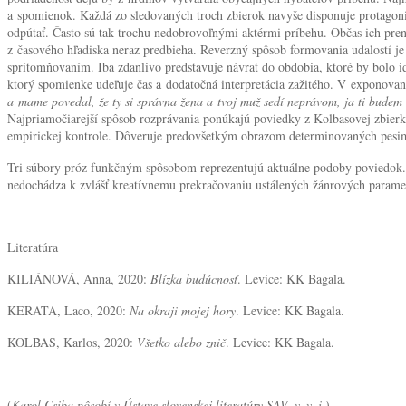
a spomienok. Každá zo sledovaných troch zbierok navyše disponuje protagonis
odpútať. Často sú tak trochu nedobrovoľnými aktérmi príbehu. Občas ich pren
z časového hľadiska neraz predbieha. Reverzný spôsob formovania udalostí j
sprítomňovaním. Iba zdanlivo predstavuje návrat do obdobia, ktoré by bolo i
ktorý spomienke udeľuje čas a dodatočná interpretácia zažitého. V exponov
a mame povedal, že ty si správna žena a tvoj muž sedí neprávom, ja ti budem 
Najpriamočiarejší spôsob rozprávania ponúkajú poviedky z Kolbasovej zbier
empirickej kontrole. Dôveruje predovšetkým obrazom determinovaných pesi
Tri súbory próz funkčným spôsobom reprezentujú aktuálne podoby poviedok. O
nedochádza k zvlášť kreatívnemu prekračovaniu ustálených žánrových parametr
Literatúra
KILIÁNOVÁ, Anna, 2020:
Blízka budúcnosť
. Levice: KK Bagala.
KERATA, Laco, 2020:
Na okraji mojej hory
. Levice: KK Bagala.
KOLBAS, Karlos, 2020:
Všetko alebo znič
. Levice: KK Bagala.
(
Karol Csiba pôsobí v Ústave slovenskej literatúry SAV, v. v. i.
)