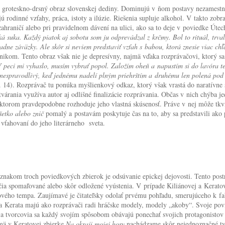
 groteskno-drsný obraz slovenskej dediny. Dominujú v ňom postavy nezamestnan
rodinné vzťahy, práca, istoty a ilúzie. Riešenia supluje alkohol. V takto zobr
ahraničí alebo pri pravidelnom dávení na ulici, ako sa to deje v poviedke Útec
aká suka. Každý piatok aj sobotu som ju odprevádzal z krčmy. Bol to rituál, trva
adne záväzky. Ale skôr si neviem predstaviť vzťah s babou, ktorá znesie viac chľ
ikom. Tento obraz však nie je depresívny, najmä vďaka rozprávačovi, ktorý sa 
 peci mi vyhaslo, musím vybrať popol. Založím oheň a napustím si do lavóra tep
ot nespravodlivý, keď jednému nadelí plným priehrštím a druhému len polená po
s. 14). Rozprávač tu ponúka myšlienkový odkaz, ktorý však vrastá do naratívne
várania využíva autor aj odlišné finalizácie rozprávania. Občas v nich chýba j
 v ktorom pravdepodobne rozhoduje jeho vlastná skúsenosť. Práve v nej môže tkv
šetko alebo znič
pomalý a postavám poskytuje čas na to, aby sa predstavili ako p
 vťahovaní do jeho literárneho sveta.
nakom troch poviedkových zbierok je odsúvanie epickej dejovosti. Tento post
čia spomaľované alebo skôr odložené vyústenia. V prípade Kiliánovej a Keratov
dejového tempa. Zaujímavé je čitateľsky odolať prvému pohľadu, smerujúceho k f
vá a Kerata majú ako rozprávači radi hráčske modely, modely „akoby“. Svoje po
a tvorcovia sa každý svojím spôsobom obávajú ponechať svojich protagonistov ib
jmä v Keratovej zbierke
Na okraji mojej hory
nachádzame skôr nejednoznačné typy