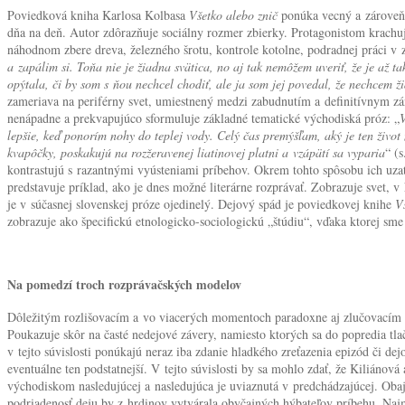
Poviedková kniha Karlosa Kolbasa
Všetko alebo znič
ponúka vecný a zároveň
dňa na deň. Autor zdôrazňuje sociálny rozmer zbierky. Protagonistom krachujú 
náhodnom zbere dreva, železného šrotu, kontrole kotolne, podradnej práci v z
a zapálim si. Toňa nie je žiadna svätica, no aj tak nemôžem uveriť, že je až t
opýtala, či by som s ňou nechcel chodiť, ale ja som jej povedal, že nechcem ži
zameriava na periférny svet, umiestnený medzi zabudnutím a definitívnym zán
nenápadne a prekvapujúco sformuluje základné tematické východiská próz: „
V
lepšie, keď ponorím nohy do teplej vody. Celý čas premýšľam, aký je ten živ
kvapôčky, poskakujú na rozžeravenej liatinovej platni a vzápätí sa vyparia
“ (
kontrastujú s razantnými vyústeniami príbehov. Okrem tohto spôsobu ich uzat
predstavuje príklad, ako je dnes možné literárne rozprávať. Zobrazuje svet,
je v súčasnej slovenskej próze ojedinelý. Dejový spád je poviedkovej knihe
V
zobrazuje ako špecifickú etnologicko-sociologickú „štúdiu“, vďaka ktorej sme
Na pomedzí troch rozprávačských modelov
Dôležitým rozlišovacím a vo viacerých momentoch paradoxne aj zlučovacím z
Poukazuje skôr na časté nedejové závery, namiesto ktorých sa do popredia tla
v tejto súvislosti ponúkajú neraz iba zdanie hladkého zreťazenia epizód či 
eventuálne ten podstatnejší. V tejto súvislosti by sa mohlo zdať, že Kiliáno
východiskom nasledujúcej a nasledujúca je uviaznutá v predchádzajúcej. Obaj
podriadenosť deju by z hrdinov vytvárala obyčajných hýbateľov príbehu. Na