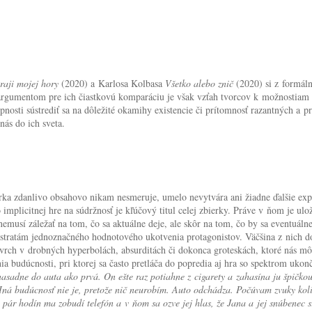
raji mojej hory
(2020) a Karlosa Kolbasa
Všetko alebo znič
(2020) si z formáln
rgumentom pre ich čiastkovú komparáciu je však vzťah tvorcov k možnostiam s
pnosti sústrediť sa na dôležité okamihy existencie či prítomnosť razantných a 
nás do ich sveta.
ka zdanlivo obsahovo nikam nesmeruje, umelo nevytvára ani žiadne ďalšie expli
o implicitnej hre na súdržnosť je kľúčový titul celej zbierky. Práve v ňom je ul
ch nemusí záležať na tom, čo sa aktuálne deje, ale skôr na tom, čo by sa eventuá
m stratám jednoznačného hodnotového ukotvenia protagonistov. Väčšina z nich
ovrch v drobných hyperbolách, absurditách či dokonca groteskách, ktoré nás mô
a budúcnosti, pri ktorej sa často pretláča do popredia aj hra so spektrom ukon
asadne do auta ako prvá. On ešte raz potiahne z cigarety a zahasína ju špičkou 
Iná budúcnosť nie je, pretože nič neurobím. Auto odchádza. Počúvam zvuky kolie
 pár hodín ma zobudí telefón a v ňom sa ozve jej hlas, že Jana a jej snúbenec s