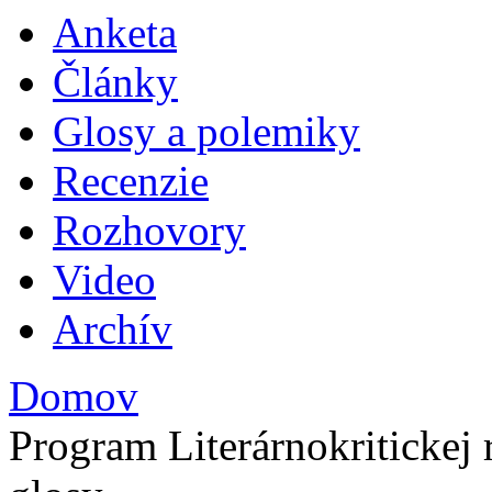
Anketa
Plav
Články
Glosy a polemiky
Recenzie
Rozhovory
Video
Archív
Domov
Nachádzate sa tu
Program Literárnokritickej r