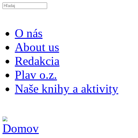
Skočiť na hlavný obsah
Search this site
O nás
About us
Redakcia
Plav o.z.
Naše knihy a aktivity
ISSN 2453-9147