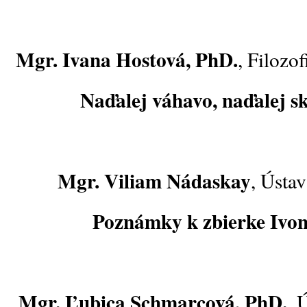
Mgr. Ivana Hostová, PhD.
, Filozo
Naďalej váhavo, naďalej 
Mgr. Viliam Nádaskay
, Ústav
Poznámky k zbierke Ivon
Mgr. Ľubica Schmarcová, PhD.
, 