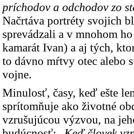
príchodov a odchodov zo st
Načrtáva portréty svojich bl
sprevádzali a v mnohom ho 
kamarát Ivan) a aj tých, kto
to dávno mŕtvy otec alebo s
vojne.
Minulosť, časy, keď ešte le
sprítomňuje ako životné ob
vzrušujúcou výzvou, na jeho
budúcnosť: „
Keď človek vzn