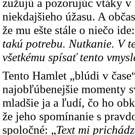
zužujú a pozorujúc vtáky v
niekdajšieho úžasu. A občas
že mu ešte stále o niečo ide:
takú potrebu. Nutkanie. V t
všetkému spísať tento vmysl
Tento Hamlet „blúdi v čase“
najobľúbenejšie momenty sv
mladšie ja a ľudí, čo ho ob
že jeho spomínanie s pravd
spoločné: „
Text mi prichád