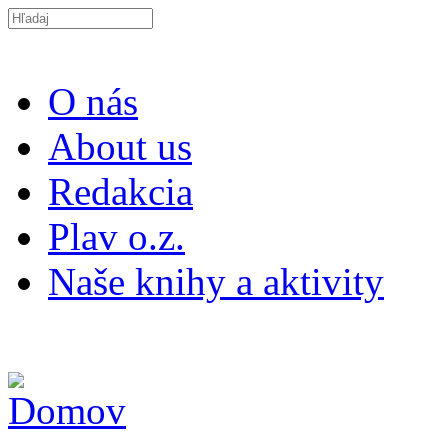
Skočiť na hlavný obsah
Search this site
O nás
About us
Redakcia
Plav o.z.
Naše knihy a aktivity
ISSN 2453-9147