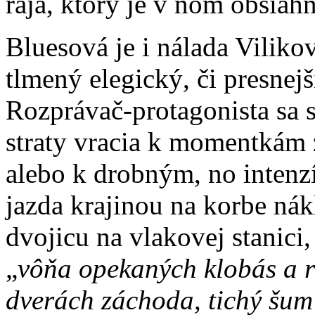
raja, ktorý je v ňom obsiah
Bluesová je i nálada Viliko
tlmený elegický, či presnej
Rozprávač-protagonista sa 
straty vracia k momentkám 
alebo k drobným, no inten
jazda krajinou na korbe ná
dvojicu na vlakovej stanici
„
vôňa opekaných klobás a r
dverách záchoda, tichý šum