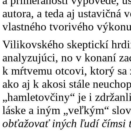
a primeranosti výpovede, us
autora, a teda aj ustavičná 
vlastného tvorivého výkonu.
Vilikovského skeptickí hrd
analyzujúci, no v konaní za
k mŕtvemu otcovi, ktorý sa 
ako aj k akosi stále neucho
„hamletovčiny“ je i zdržanli
láske a iným „veľkým“ slo
obťažovať iných ľudí čímsi