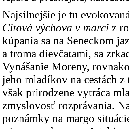
Najsilnejšie je tu evokovan
Citová výchova v marci
z ro
kúpania sa na Seneckom ja
a troma dievčatami, sa zrka
Vynášanie Moreny, rovnako
jeho mladíkov na cestách z 
však prirodzene vytráca ml
zmyslovosť rozprávania. Na
poznámky na margo situácie,