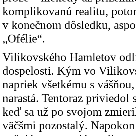
komplikovanú realitu, poto
v konečnom dôsledku, aspoň
„Ofélie“.
Vilikovského Hamletov odli
dospelosti. Kým vo Vilikov
napriek všetkému s vášňou
narastá. Tentoraz priviedol 
keď sa už po svojom zmieril
väčšmi pozostalý. Napokon 