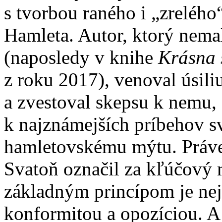
s tvorbou raného i „zrelého
Hamleta. Autor, ktorý nemal
(naposledy v knihe
Krásna 
z roku 2017), venoval úsili
a zvestoval skepsu k nemu, 
k najznámejších príbehov sve
hamletovskému mýtu. Práve 
Svatoň označil za kľúčový m
základným princípom je nej
konformitou a opozíciou. A