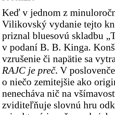
Keď v jednom z minuloročn
Vilikovský vydanie tejto kni
priznal bluesovú skladbu „T
v podaní B. B. Kinga. Konš
vzrušenie či napätie sa vytr
RAJC je preč
. V poslovenče
o niečo zemitejšie ako orig
nenecháva nič na všímavosť 
zviditeľňuje slovnú hru od