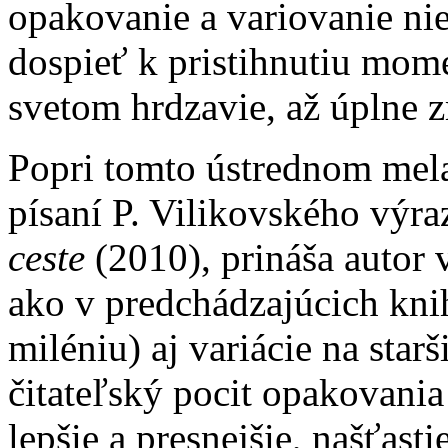
opakovanie a variovanie ni
dospieť k pristihnutiu mome
svetom hrdzavie, až úplne
Popri tomto ústrednom mela
písaní P. Vilikovského výr
ceste
(2010), prináša autor 
ako v predchádzajúcich kni
miléniu) aj variácie na starš
čitateľský pocit opakovania
lepšie a presnejšie, našťasti