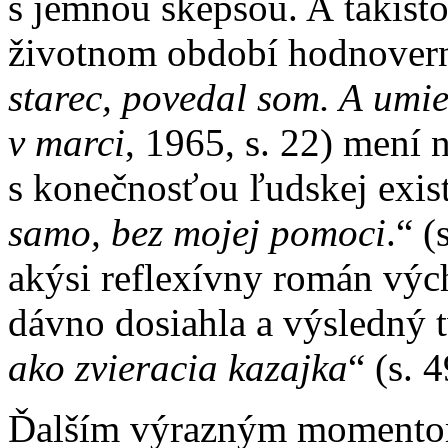
s jemnou skepsou. A takisto 
životnom období hodnoverné
starec, povedal som. A umi
v marci
, 1965, s. 22) mení 
s konečnosťou ľudskej exist
samo, bez mojej pomoci
.“ (
akýsi reflexívny román výc
dávno dosiahla a výsledný t
ako zvieracia kazajka
“ (s. 4
Ďalším výrazným momentom,