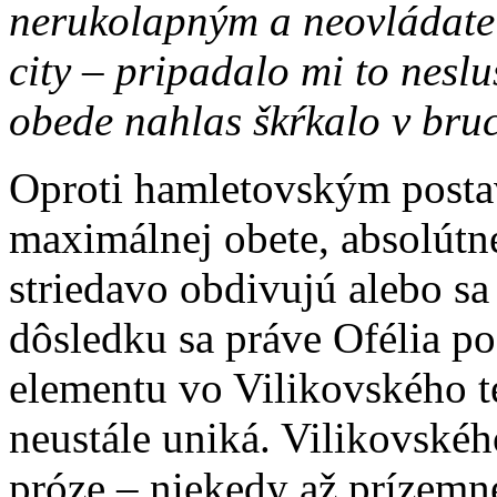
nerukolapným a neovládate
city – pripadalo mi to nesl
obede nahlas škŕkalo v bru
Oproti hamletovským posta
maximálnej obete, absolútne
striedavo obdivujú alebo s
dôsledku sa práve Ofélia p
elementu vo Vilikovského t
neustále uniká. Vilikovskéh
próze – niekedy až prízemn