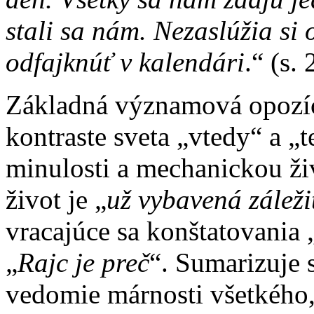
stali sa nám. Nezaslúžia si 
odfajknúť v kalendári
.“ (s. 
Základná významová opozíci
kontraste sveta „vtedy“ a „
minulosti a mechanickou ži
život je „
už vybavená záleži
vracajúce sa konštatovania 
„
Rajc je preč
“. Sumarizuje 
vedomie márnosti všetkého,