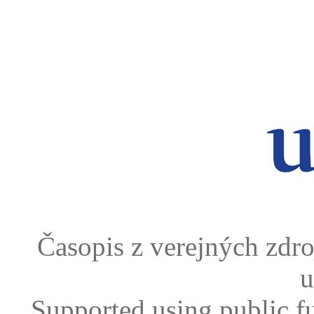
Časopis z verejných zdr
u
Supported using public f