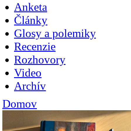
Anketa
Plav
Články
Glosy a polemiky
Recenzie
Rozhovory
Video
Archív
Domov
Nachádzate sa tu