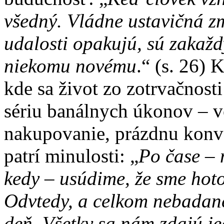
všedný. Vládne ustavičná z
udalosti opakujú, sú zakažd
niekomu novému
.“ (s. 26) 
kde sa život zo zotrvačnost
sériu banálnych úkonov – v
nakupovanie, prázdnu konv
patrí minulosti: „
Po čase – 
kedy – usúdime, že sme hotov
Odvtedy, a celkom nebadane,
deň. Všetky sa nám zdajú j