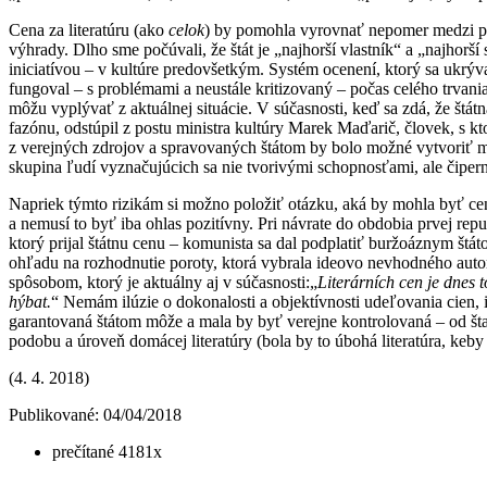
Cena za literatúru (ako
celok
) by pomohla vyrovnať nepomer medzi pr
výhrady. Dlho sme počúvali, že štát je „najhorší vlastník“ a „najhor
iniciatívou – v kultúre predovšetkým. Systém ocenení, ktorý sa ukrý
fungoval – s problémami a neustále kritizovaný – počas celého trvan
môžu vyplývať z aktuálnej situácie. V súčasnosti, keď sa zdá, že št
fazónu, odstúpil z postu ministra kultúry Marek Maďarič, človek, s k
z verejných zdrojov a spravovaných štátom by bolo možné vytvoriť mec
skupina ľudí vyznačujúcich sa nie tvorivými schopnosťami, ale čiper
Napriek týmto rizikám si možno položiť otázku, aká by mohla byť cena 
a nemusí to byť iba ohlas pozitívny. Pri návrate do obdobia prvej re
ktorý prijal štátnu cenu – komunista sa dal podplatiť buržoáznym š
ohľadu na rozhodnutie poroty, ktorá vybrala ideovo nevhodného autora (
spôsobom, ktorý je aktuálny aj v súčasnosti:„
Literárních cen je dnes 
hýbat.
“ Nemám ilúzie o dokonalosti a objektívnosti udeľovania cien, 
garantovaná štátom môže a mala by byť verejne kontrolovaná – od štatú
podobu a úroveň domácej literatúry (bola by to úbohá literatúra, keby
(4. 4. 2018)
Publikované: 04/04/2018
prečítané 4181x