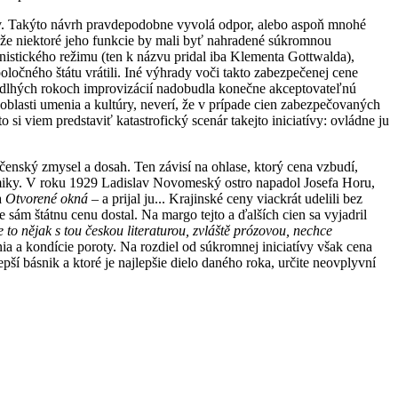
v. Takýto návrh pravdepodobne vyvolá odpor, alebo aspoň mnohé
, že niektoré jeho funkcie by mali byť nahradené súkromnou
nistického režimu (ten k názvu pridal iba Klementa Gottwalda),
očného štátu vrátili. Iné výhrady voči takto zabezpečenej cene
 a dlhých rokoch improvizácií nadobudla konečne akceptovateľnú
oblasti umenia a kultúry, neverí, že v prípade cien zabezpečovaných
i viem predstaviť katastrofický scenár takejto iniciatívy: ovládne ju
očenský zmysel a dosah. Ten závisí na ohlase, ktorý cena vzbudí,
polemiky. V roku 1929 Ladislav Novomeský ostro napadol Josefa Horu,
a
Otvorené okná
– a prijal ju... Krajinské ceny viackrát udelili bez
 sám štátnu cenu dostal. Na margo tejto a ďalších cien sa vyjadril
 to nějak s tou českou literaturou, zvláště prózovou, nechce
ia a kondície poroty. Na rozdiel od súkromnej iniciatívy však cena
pší básnik a ktoré je najlepšie dielo daného roka, určite neovplyvní