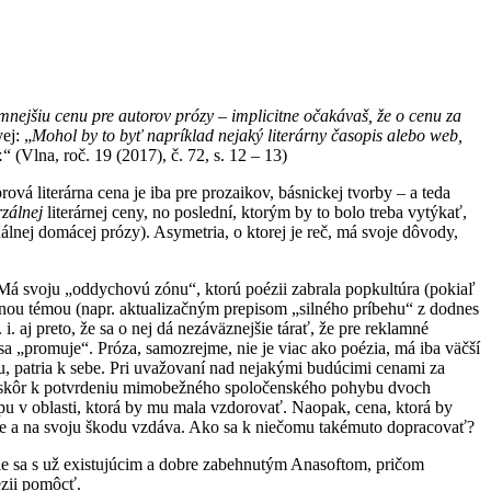
mnejšiu cenu pre autorov prózy – implicitne očakávaš, že o cenu za
ej: „
Mohol by to byť napríklad nejaký literárny časopis alebo web,
.
“ (Vlna, roč. 19 (2017), č. 72, s. 12 – 13)
vá literárna cena je iba pre prozaikov, básnickej tvorby – a teda
rzálnej
literárnej ceny, no poslední, ktorým by to bolo treba vytýkať,
uálnej domácej prózy). Asymetria, o ktorej je reč, má svoje dôvody,
. Má svoju „oddychovú zónu“, ktorú poézii zabrala popkultúra (pokiaľ
lenou témou (napr. aktualizačným prepisom „silného príbehu“ z dodnes
 i. aj preto, že sa o nej dá nezáväznejšie tárať, že pre reklamné
a „promuje“. Próza, samozrejme, nie je viac ako poézia, má iba väčší
u, patria k sebe. Pri uvažovaní nad nejakými budúcimi cenami za
 to skôr k potvrdeniu mimobežného spoločenského pohybu dvoch
pu v oblasti, ktorá by mu mala vzdorovať. Naopak, cena, ktorá by
práce a na svoju škodu vzdáva. Ako sa k niečomu takémuto dopracovať?
anie sa s už existujúcim a dobre zabehnutým Anasoftom, pričom
ézii pomôcť.