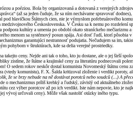
ózou a poéziou. Bola by organizovaná a dotovaná z verejných zdrojo
ší správca“ (až sa jeden čuduje, že sa ním nechávame spravovať dodnes)
val pod hlavičkou Štátnych cien, nie je výmyslom pofebruárového komu
ia medzivojnového Československa. V Česku sa k nemu po rozdelení spol
átna podpora kultúry a umenia po období okato straníckeho mečiarizmu
torého menom sa systémový posun spája. Asi dosť ľudí, ktorí pôsobia v 
hanizmus garantujúci nestrannosť podujatia. Nečudujem sa im, takisto s
ným pohybom v štruktúrach, kde sa delia verejné prostriedky.
takejto ceny. Nejde ani tak o toho, kto ju dostane, ale o jej širší spol
publiky zistíme, že štátne a krajinské ceny za literatúru podnecovali 
tátom! O sedem rokov neskôr dostal komunista Novomeský štátnu cenu z
vtedy komunistu), F. X. Šalda kritizoval zloženie i verdikt poroty, ale
tolik, že se brzy nebude na ně dostávat porotců nebo soudců (…) A přece
ide o mechanizmus príliš krehký a ľudský, závislý od aktuálneho zložen
tu cez výber porotcov až po ich verdikt. Iste nám nepovie, kto je najle
 jej vývoj určovali ceny). Môže však nastoliť otázky iného typu.