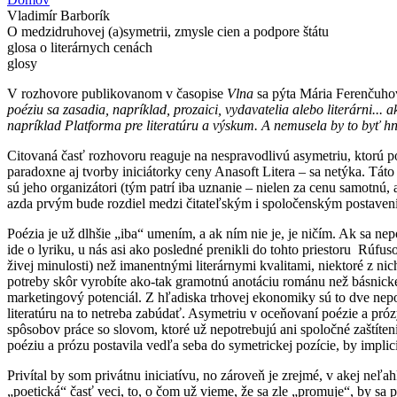
Vladimír Barborík
Nachádzate sa tu
O medzidruhovej (a)symetrii, zmysle cien a podpore štátu
glosa o literárnych cenách
glosy
V rozhovore publikovanom v časopise
Vlna
sa pýta Mária Ferenčuho
poéziu sa zasadia, napríklad, prozaici, vydavatelia alebo literárni... a
napríklad Platforma pre literatúru a výskum. A nemusela by to byť 
Citovaná časť rozhovoru reaguje na nespravodlivú asymetriu, ktorú poc
paradoxne aj tvorby iniciátorky ceny Anasoft Litera – sa netýka. Tát
sú jeho organizátori (tým patrí iba uznanie – nielen za cenu samotnú, 
azda prvým bude rozdiel medzi čitateľským i spoločenským postavení
Poézia je už dlhšie „iba“ umením, a ak ním nie je, je ničím. Ak sa n
ide o lyriku, u nás asi ako posledné prenikli do tohto priestoru Rúfu
živej minulosti) než imanentnými literárnymi kvalitami, niektoré z nich 
potreby skôr vyrobíte ako-tak gramotnú anotáciu románu než básnicke
marketingový potenciál. Z hľadiska trhovej ekonomiky sú to dve nepo
literatúru na to netreba zabúdať. Asymetriu v oceňovaní poézie a p
spôsobov práce so slovom, ktoré už nepotrebujú ani spoločné zaštíte
poéziu a prózu postavila vedľa seba do symetrickej pozície, by impli
Privítal by som privátnu iniciatívu, no zároveň je zrejmé, v akej ne
„poetická“ časť veci, to, o čom už vieme, že sa zle „promuje“, by s