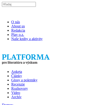
Skočiť na hlavný obsah
Search this site
O nás
About us
Redakcia
Plav o.z.
Naše knihy a aktivity
ISSN 2453-9147
Anketa
Plav
Články
Glosy a polemiky
Recenzie
Rozhovory
Video
Archív
Domov